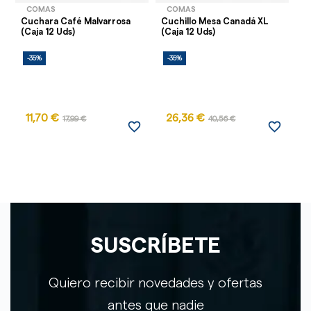
COMAS
COMAS
Cuchara Café Malvarrosa
Cuchillo Mesa Canadá XL
Cu
(Caja 12 Uds)
(Caja 12 Uds)
12
-35%
-35%
-
11,70 €
26,36 €
17,99 €
40,56 €
favorite_border
favorite_border
SUSCRÍBETE
Quiero recibir novedades y ofertas
antes que nadie