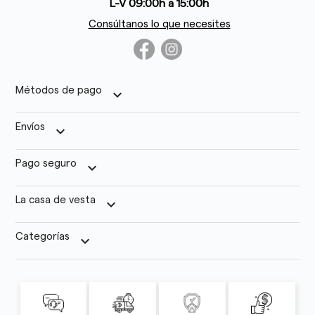
L-V 09:00h a 15:00h
Consúltanos lo que necesites
Métodos de pago
keyboard_arrow_down
Envíos
keyboard_arrow_down
Pago seguro
keyboard_arrow_down
La casa de vesta
keyboard_arrow_down
Categorías
keyboard_arrow_down