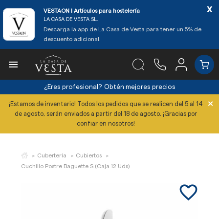
x
VESTAON l Artículos para hostelería
LA CASA DE VESTA SL.
Descarga la app de La Casa de Vesta para tener un 5% de
descuento adicional.

¿Eres profesional?
Obtén mejores precios
×
¡Estamos de inventario! Todos los pedidos que se realicen del 5 al 14
de agosto, serán enviados a partir del 18 de agosto. ¡Gracias por
confiar en nosotros!
Cubertería
Cubiertos
Cuchillo Postre Baguette S (Caja 12 Uds)
favorite_border