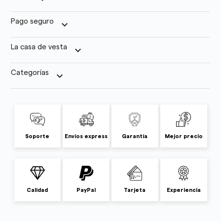
Pago seguro
keyboard_arrow_down
La casa de vesta
keyboard_arrow_down
Categorías
keyboard_arrow_down
Soporte
Envíos express
Garantía
Mejor precio
Calidad
PayPal
Tarjeta
Experiencia