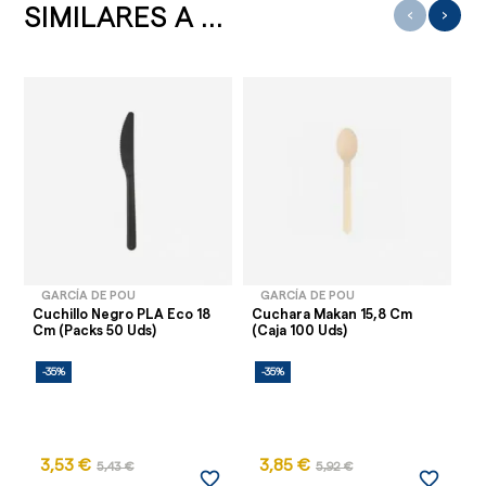
SIMILARES A ...
‹
›
GARCÍA DE POU
GARCÍA DE POU
Cuchillo Negro PLA Eco 18
Cuchara Makan 15,8 Cm
C
Cm (Packs 50 Uds)
(Caja 100 Uds)
Tr
(P
-35%
-35%
-
3,53 €
3,85 €
5,43 €
5,92 €
favorite_border
favorite_border