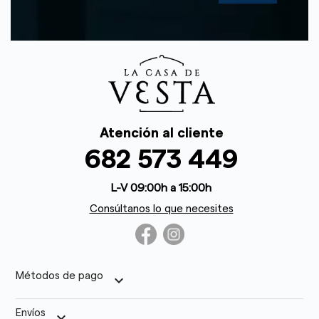
Atención al cliente
682 573 449
L-V 09:00h a 15:00h
Consúltanos lo que necesites
Métodos de pago
keyboard_arrow_down
Envíos
keyboard_arrow_down