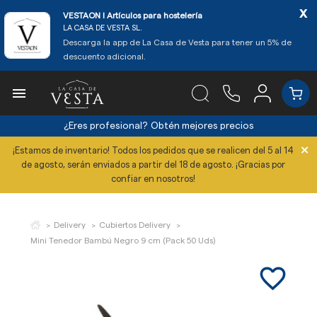
x
VESTAON l Artículos para hostelería
LA CASA DE VESTA SL.
Descarga la app de La Casa de Vesta para tener un 5% de
descuento adicional.

¿Eres profesional?
Obtén mejores precios
×
¡Estamos de inventario! Todos los pedidos que se realicen del 5 al 14
de agosto, serán enviados a partir del 18 de agosto. ¡Gracias por
confiar en nosotros!
Delivery
Cubiertos Delivery
Mini Tenedor Bambú Negro 9 cm (Pack 50 Uds)
favorite_border