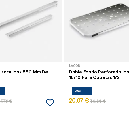
LACOR
visora Inox 530 Mm De
Doble Fondo Perforado In
18/10 Para Cubetas 1/2
-35%
favorite_border
20,07 €
7,76 €
30,88 €