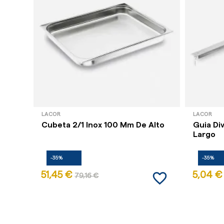
LACOR
LACOR
Cubeta 2/1 Inox 100 Mm De Alto
Guia Di
Largo
-35%
-35%
favorite_border
51,45 €
5,04 €
79,16 €