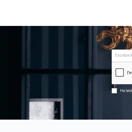
He leí