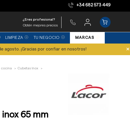
+34 682 573 449
Equipo de expertos
¿Eres profesional?
Obtén mejores precios
LIMPIEZA
TU NEGOCIO
MARCAS
×
de agosto. ¡Gracias por confiar en nosotros!
 cocina
Cubetas Inox
1 inox 65 mm