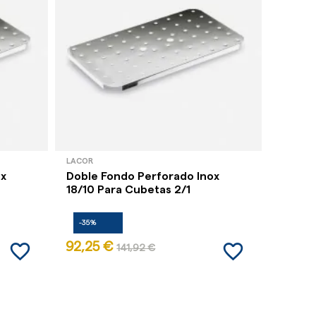
LACOR
LACOR
ox
Doble Fondo Perforado Inox
Cubeta
18/10 Para Cubetas 2/1
-35%
-35%
favorite_border
favorite_border
92,25 €
8,01 
141,92 €