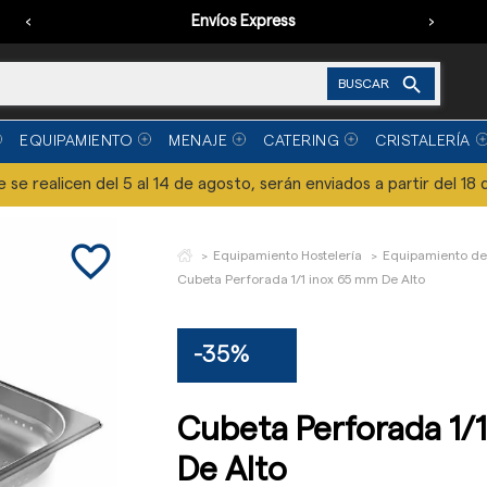
‹
Envíos Express
›

BUSCAR
EQUIPAMIENTO
MENAJE
CATERING
CRISTALERÍA
se realicen del 5 al 14 de agosto, serán enviados a partir del 18 
favorite_border
Equipamiento Hostelería
Equipamiento de
Cubeta Perforada 1/1 inox 65 mm De Alto
-35%
Cubeta Perforada 1/
De Alto