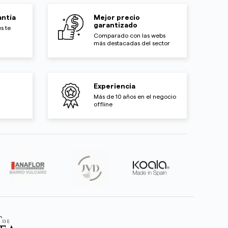
ntía
Mejor precio
garantizado
s te
Comparado con las webs
más destacadas del sector
Experiencia
Más de 10 años en el negocio
offline