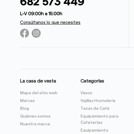
682 573 449
L-V 09:00h a 15:00h
Consúltanos lo que necesites
La casa de vesta
Categorías
Mapa del sitio web
Vasos
Marcas
Vajillas Hostelería
Blog
Tazas de Café
Quiénes somos
Equipamiento para
Cafeterías
Nuestra marca
Equipamiento