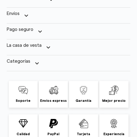
Envíos
keyboard_arrow_down
Pago seguro
keyboard_arrow_down
La casa de vesta
keyboard_arrow_down
Categorías
keyboard_arrow_down
Soporte
Envíos express
Garantía
Mejor precio
Calidad
PayPal
Tarjeta
Experiencia