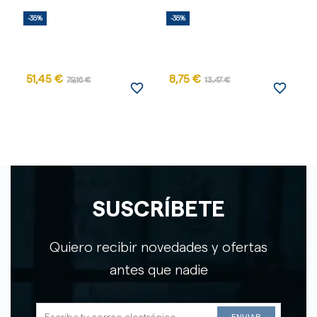
-35%
-35%
-
AG
51,45 €
8,75 €
79,16 €
13,47 €
favorite_border
favorite_border
SUSCRÍBETE
Quiero recibir novedades y ofertas
antes que nadie