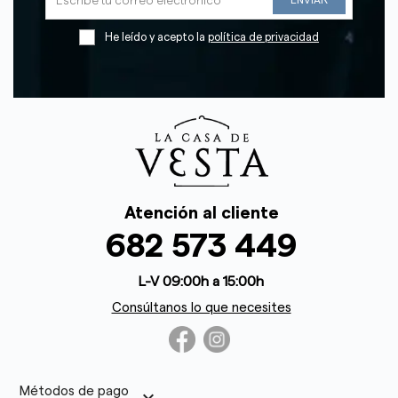
He leído y acepto la
política de privacidad
Atención al cliente
682 573 449
L-V 09:00h a 15:00h
Consúltanos lo que necesites
Métodos de pago
keyboard_arrow_down