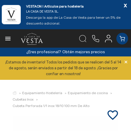
x
VESTAON l Artículos para hostelería
LA CASA DE VESTA SL.
Descarga la app de La Casa de Vesta para tener un 5% de
descuento adicional.

¿Eres profesional?
Obtén mejores precios
×
¡Estamos de inventario! Todos los pedidos que se realicen del 5 al 14
de agosto, serán enviados a partir del 18 de agosto. ¡Gracias por
confiar en nosotros!
Equipamiento Hostelería
Equipamiento de cocina
Cubetas Inox
Cubeta Perforada 1/1 inox 18/10 100 mm De Alto
favorite_border