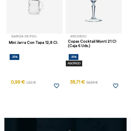
GARCÍA DE POU
ARCOROC
Copas Cocktail Monti 21 Cl
Mini Jarra Con Tapa 12,8 Cl.
Bo
(Caja 6 Uds.)
-35%
-35%
-
AGOTADO
0,99 €
38,71 €
1
1,52 €
59,56 €
favorite_border
favorite_border