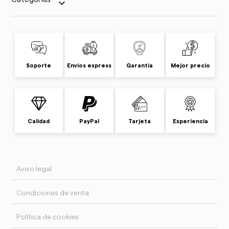
keyboard_arrow_down
Soporte
Envíos express
Garantía
Mejor precio
Calidad
PayPal
Tarjeta
Experiencia
Aviso legal
Condiciones de venta
Política de cookies