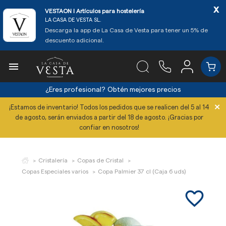
x
VESTAON l Artículos para hostelería
LA CASA DE VESTA SL.
Descarga la app de La Casa de Vesta para tener un 5% de
descuento adicional.

¿Eres profesional?
Obtén mejores precios
×
¡Estamos de inventario! Todos los pedidos que se realicen del 5 al 14
de agosto, serán enviados a partir del 18 de agosto. ¡Gracias por
confiar en nosotros!
Cristalería
Copas de Cristal
Copas Especiales varios
Copa Palmier 37 cl (Caja 6 uds)
favorite_border