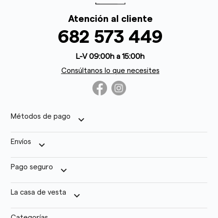
Atención al cliente
682 573 449
L-V 09:00h a 15:00h
Consúltanos lo que necesites
Métodos de pago
keyboard_arrow_down
Envíos
keyboard_arrow_down
Pago seguro
keyboard_arrow_down
La casa de vesta
keyboard_arrow_down
Categorías