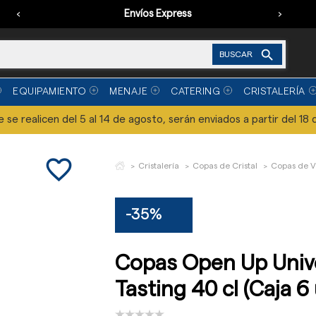
‹
Envíos Express
›

BUSCAR
EQUIPAMIENTO
MENAJE
CATERING
CRISTALERÍA
se realicen del 5 al 14 de agosto, serán enviados a partir del 18 
favorite_border
Cristalería
Copas de Cristal
Copas de V
-35%
Copas Open Up Univ
Tasting 40 cl (Caja 6