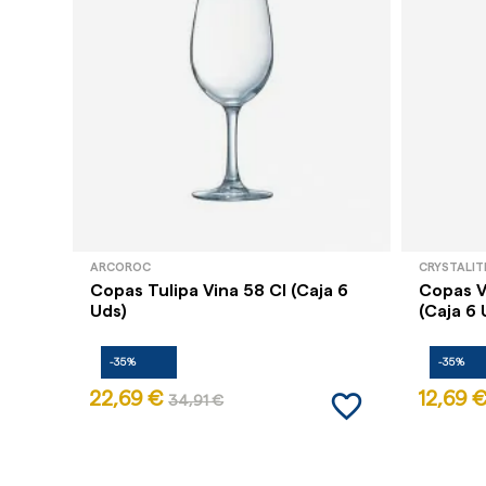
ARCOROC
CRYSTALIT
Copas Tulipa Vina 58 Cl (Caja 6
Copas V
Uds)
(Caja 6 
-35%
-35%
favorite_border
22,69 €
12,69 
34,91 €