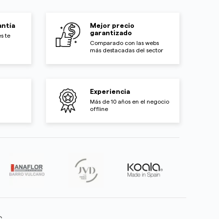
ntía
Mejor precio
garantizado
s te
Comparado con las webs
más destacadas del sector
Experiencia
Más de 10 años en el negocio
offline