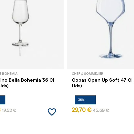
E BOHEMIA
CHEF & SOMMELIER
ino Belia Bohemia 36 Cl
Copas Open Up Soft 47 Cl 
Uds)
Uds)
-35%
favorite_border
€
29,70 €
19,52 €
45,69 €