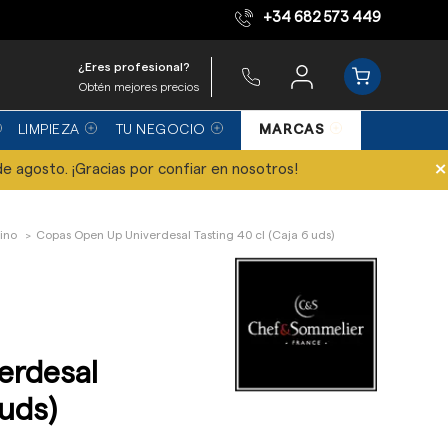
+34 682 573 449
Equipo de expertos
¿Eres profesional?
Obtén mejores precios
LIMPIEZA
TU NEGOCIO
MARCAS
×
de agosto. ¡Gracias por confiar en nosotros!
ino
Copas Open Up Univerdesal Tasting 40 cl (Caja 6 uds)
erdesal
 uds)