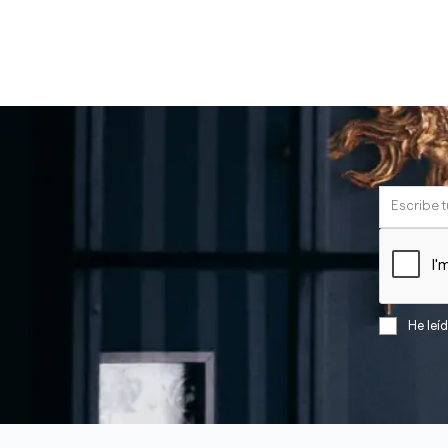
He leí