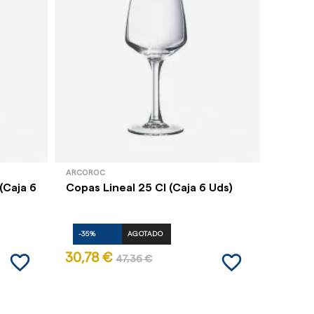
ARCOROC
GARCÍA 
(Caja 6
Copas Lineal 25 Cl (Caja 6 Uds)
Copa 
Cl. (Ca
-35%
AGOTADO
-35%
favorite_border
favorite_border
30,78 €
16,35
47,36 €