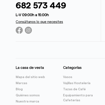
682 573 449
L-V 09:00h a 15:00h
Consúltanos lo que necesites
La casa de vesta
Categorías
Mapa del sitio web
Vasos
Marcas
Vajillas Hostelería
Blog
Tazas de Café
Quiénes somos
Equipamiento para
Cafeterías
Nuestra marca