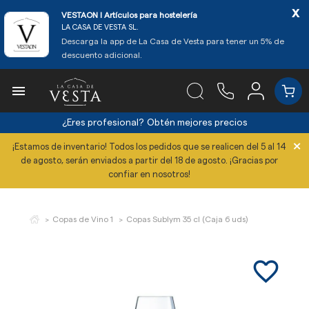
x
VESTAON l Artículos para hostelería
LA CASA DE VESTA SL.
Descarga la app de La Casa de Vesta para tener un 5% de
descuento adicional.

¿Eres profesional?
Obtén mejores precios
×
¡Estamos de inventario! Todos los pedidos que se realicen del 5 al 14
de agosto, serán enviados a partir del 18 de agosto. ¡Gracias por
confiar en nosotros!
Copas de Vino 1
Copas Sublym 35 cl (Caja 6 uds)
favorite_border