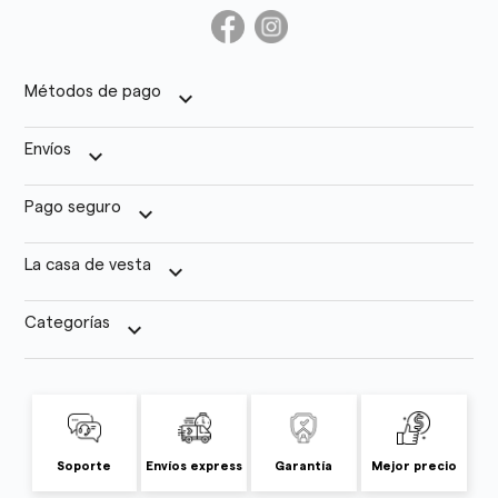
Métodos de pago
keyboard_arrow_down
Envíos
keyboard_arrow_down
Pago seguro
keyboard_arrow_down
La casa de vesta
keyboard_arrow_down
Categorías
keyboard_arrow_down
Soporte
Envíos express
Garantía
Mejor precio