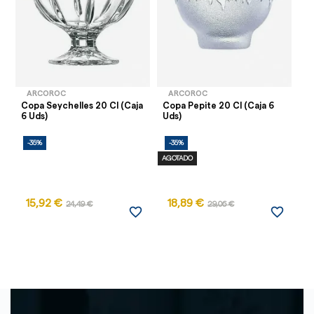
ARCOROC
ARCOROC
Copa Seychelles 20 Cl (Caja
Copa Pepite 20 Cl (Caja 6
Co
6 Uds)
Uds)
Bo
-35%
-35%
-
AGOTADO
AG
15,92 €
18,89 €
24,49 €
29,06 €
favorite_border
favorite_border