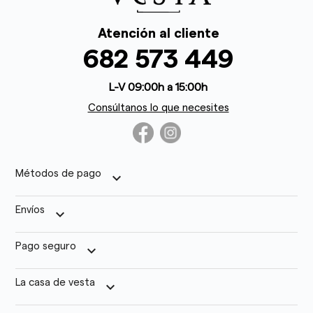
Atención al cliente
682 573 449
L-V 09:00h a 15:00h
Consúltanos lo que necesites
Métodos de pago
keyboard_arrow_down
Envíos
keyboard_arrow_down
Pago seguro
keyboard_arrow_down
La casa de vesta
keyboard_arrow_down