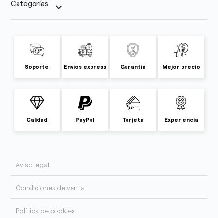
Categorías
keyboard_arrow_down
Soporte
Envíos express
Garantía
Mejor precio
Calidad
PayPal
Tarjeta
Experiencia
Aviso legal
Condiciones de venta
Política de cookies