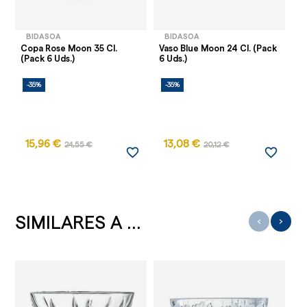
BIDASOA
BIDASOA
Copa Rose Moon 35 Cl.
Vaso Blue Moon 24 Cl. (Pack
(Pack 6 Uds.)
6 Uds.)
-35%
-35%
15,96 €
13,08 €
24,55 €
20,12 €
favorite_border
favorite_border
SIMILARES A ...
‹
›