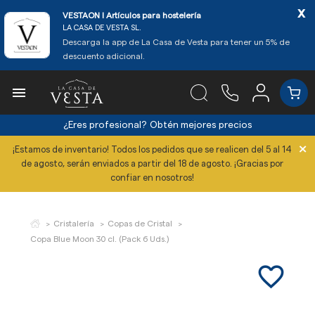
x
VESTAON l Artículos para hostelería
LA CASA DE VESTA SL.
Descarga la app de La Casa de Vesta para tener un 5% de
descuento adicional.

¿Eres profesional?
Obtén mejores precios
×
¡Estamos de inventario! Todos los pedidos que se realicen del 5 al 14
de agosto, serán enviados a partir del 18 de agosto. ¡Gracias por
confiar en nosotros!
Cristalería
Copas de Cristal
Copa Blue Moon 30 cl. (Pack 6 Uds.)
favorite_border