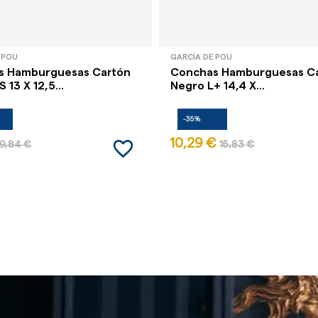
 POU
GARCÍA DE POU
s Hamburguesas Cartón
Conchas Hamburguesas C
 13 X 12,5...
Negro L+ 14,4 X...
-35%
favorite_border
10,29 €
9,84 €
15,83 €