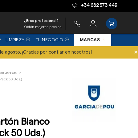
+34 682 573 449
Equipo de expertos
¿Eres profesional?
Obtén mejores precios
LIMPIEZA
TU NEGOCIO
MARCAS
×
de agosto. ¡Gracias por confiar en nosotros!
urguesas
Pack 50 Uds.)
rtón Blanco
ack 50 Uds.)