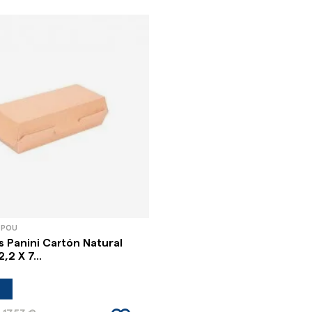
 POU
 Panini Cartón Natural
,2 X 7...