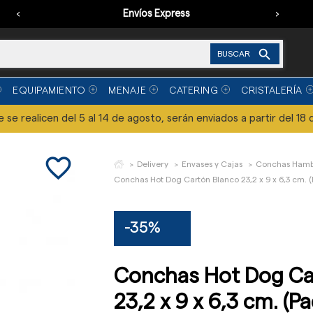
‹
Envíos Express
›

BUSCAR
EQUIPAMIENTO
MENAJE
CATERING
CRISTALERÍA
se realicen del 5 al 14 de agosto, serán enviados a partir del 18 
favorite_border
Delivery
Envases y Cajas
Conchas Hamb
Conchas Hot Dog Cartón Blanco 23,2 x 9 x 6,3 cm. (
-35%
Conchas Hot Dog Ca
23,2 x 9 x 6,3 cm. (P