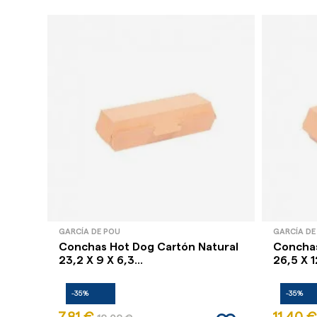
GARCÍA DE POU
GARCÍA DE
Conchas Hot Dog Cartón Natural
Conchas
23,2 X 9 X 6,3...
26,5 X 12
-35%
-35%