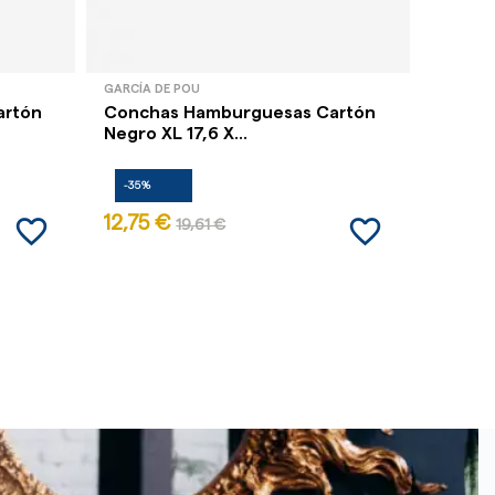
GARCÍA DE POU
GARCÍA 
artón
Conchas Hamburguesas Cartón
Conch
Negro XL 17,6 X...
Natura
-35%
-35%
favorite_border
favorite_border
12,75 €
57,15 
19,61 €