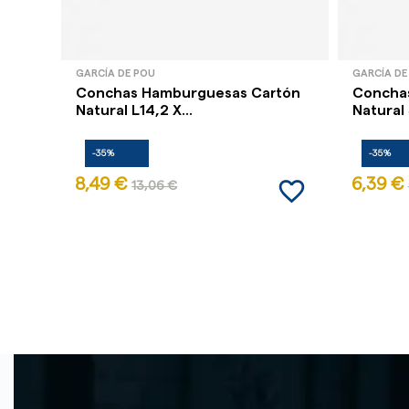
GARCÍA DE POU
GARCÍA DE
Conchas Hamburguesas Cartón
Concha
Natural L14,2 X...
Natural S
-35%
-35%
favorite_border
8,49 €
6,39 €
13,06 €