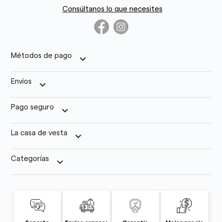
Consúltanos lo que necesites
Métodos de pago
keyboard_arrow_down
Envíos
keyboard_arrow_down
Pago seguro
keyboard_arrow_down
La casa de vesta
keyboard_arrow_down
Categorías
keyboard_arrow_down