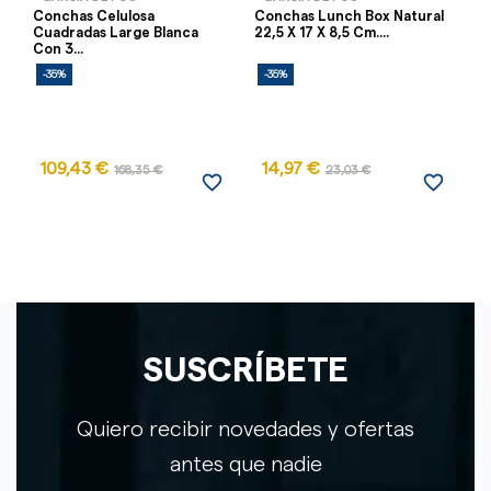
Conchas Celulosa
Conchas Lunch Box Natural
C
Cuadradas Large Blanca
22,5 X 17 X 8,5 Cm....
Ca
Con 3...
-35%
-35%
-
109,43 €
14,97 €
168,35 €
23,03 €
favorite_border
favorite_border
SUSCRÍBETE
Quiero recibir novedades y ofertas
antes que nadie