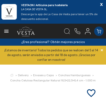
x
VESTAON l Artículos para hostelería
LA CASA DE VESTA SL.
Descarga la app de La Casa de Vesta para tener un 5% de
descuento adicional.

¿Eres profesional?
Obtén mejores precios
×
¡Estamos de inventario! Todos los pedidos que se realicen del 5 al 14
de agosto, serán enviados a partir del 18 de agosto. ¡Gracias por
confiar en nosotros!
Delivery
Envases y Cajas
Conchas Hamburguesas
Concha Celulosa Rectangular Natural 16,5x22,5x6,4 cm - 1.000 ml (Cartó
favorite_border