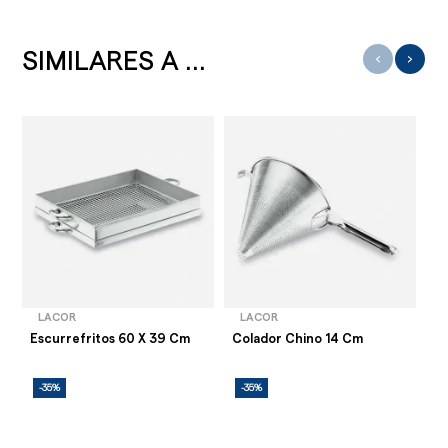
SIMILARES A ...
‹
›
LACOR
LACOR
Escurrefritos 60 X 39 Cm
Colador Chino 14 Cm
Es
-35%
-35%
-