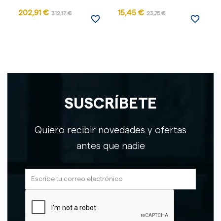
202,91 €
15,45 €
312,17 €
23,76 €
favorite_border
favorite_border
SUSCRÍBETE
Quiero recibir novedades y ofertas
antes que nadie