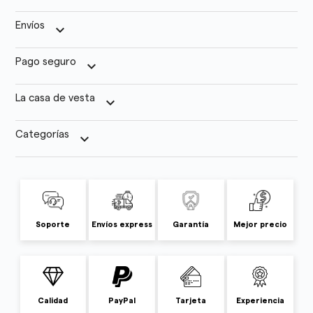
Envíos
keyboard_arrow_down
Pago seguro
keyboard_arrow_down
La casa de vesta
keyboard_arrow_down
Categorías
keyboard_arrow_down
Soporte
Envíos express
Garantía
Mejor precio
Calidad
PayPal
Tarjeta
Experiencia