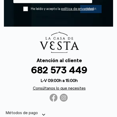
He leído y acepto la
política de privacidad
Atención al cliente
682 573 449
L-V 09:00h a 15:00h
Consúltanos lo que necesites
Métodos de pago
keyboard_arrow_down