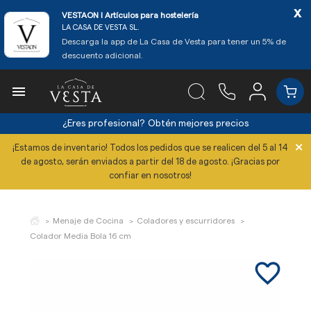
x
VESTAON l Artículos para hostelería
LA CASA DE VESTA SL.
Descarga la app de La Casa de Vesta para tener un 5% de
descuento adicional.

¿Eres profesional?
Obtén mejores precios
×
¡Estamos de inventario! Todos los pedidos que se realicen del 5 al 14
de agosto, serán enviados a partir del 18 de agosto. ¡Gracias por
confiar en nosotros!
Menaje de Cocina
Coladores y escurridores
Colador Media Bola 16 cm
favorite_border