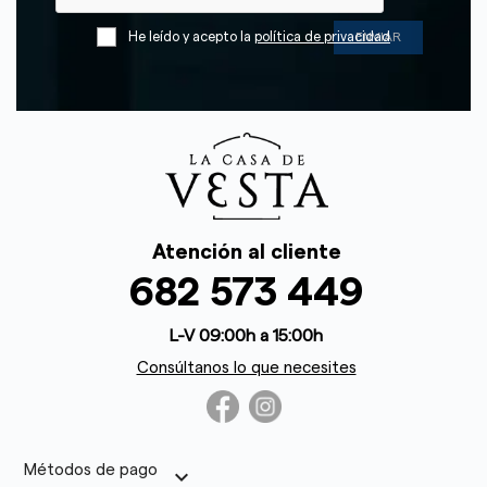
He leído y acepto la
política de privacidad
Atención al cliente
682 573 449
L-V 09:00h a 15:00h
Consúltanos lo que necesites
Métodos de pago
keyboard_arrow_down