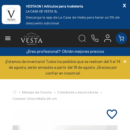
x
VESTAON l Artículos para hostelería
LA CASA DE VESTA SL.
Descarga la app de La Casa de Vesta para tener un 5% de
descuento adicional.

¿Eres profesional?
Obtén mejores precios
×
¡Estamos de inventario! Todos los pedidos que se realicen del 5 al 14
de agosto, serán enviados a partir del 18 de agosto. ¡Gracias por
confiar en nosotros!
Menaje de Cocina
Coladores y escurridores
Colador Chino Malla 24 cm
favorite_border