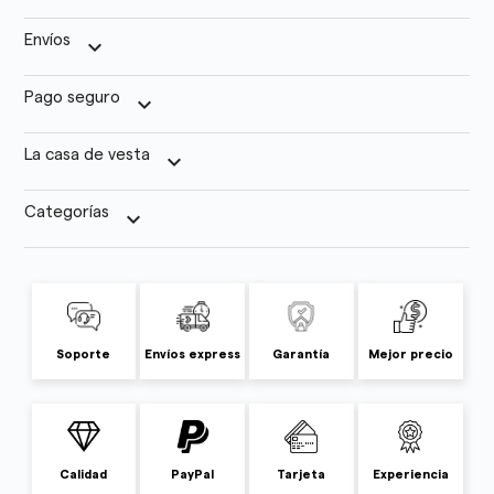
Envíos
keyboard_arrow_down
Pago seguro
keyboard_arrow_down
La casa de vesta
keyboard_arrow_down
Categorías
keyboard_arrow_down
Soporte
Envíos express
Garantía
Mejor precio
Calidad
PayPal
Tarjeta
Experiencia