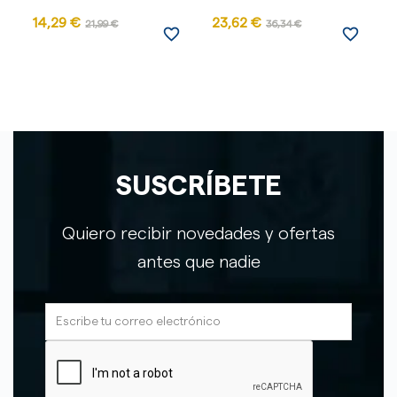
14,29 €
23,62 €
4
21,99 €
36,34 €
favorite_border
favorite_border
SUSCRÍBETE
Quiero recibir novedades y ofertas
antes que nadie