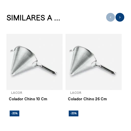
SIMILARES A ...
‹
›
LACOR
LACOR
Es
Colador Chino 10 Cm
Colador Chino 26 Cm
C
-35%
-35%
-