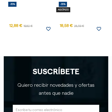
-35%
-35%
-
AGOTADO
12,88 €
18,58 €
19,82 €
28,59 €
favorite_border
favorite_border
SUSCRÍBETE
Quiero recibir novedades y ofertas
antes que nadie