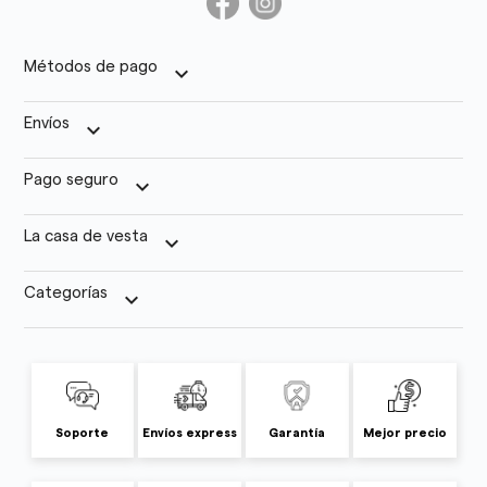
Métodos de pago
keyboard_arrow_down
Envíos
keyboard_arrow_down
Pago seguro
keyboard_arrow_down
La casa de vesta
keyboard_arrow_down
Categorías
keyboard_arrow_down
Soporte
Envíos express
Garantía
Mejor precio