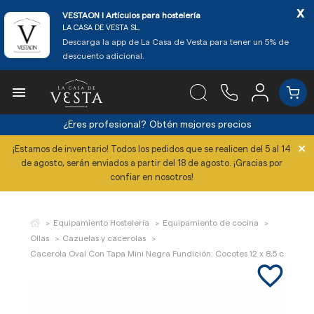
x
VESTAON l Artículos para hostelería
LA CASA DE VESTA SL.
Descarga la app de La Casa de Vesta para tener un 5% de
descuento adicional.

¿Eres profesional?
Obtén mejores precios
×
¡Estamos de inventario! Todos los pedidos que se realicen del 5 al 14
de agosto, serán enviados a partir del 18 de agosto. ¡Gracias por
confiar en nosotros!
Equipamiento Hostelería
Equipamiento de cocina
Ollas
Cazuelas y cacerolas
Cacerola Oval Con Tapa Mini Negra Fundición: Cocotes 12 x 8,5 cm
favorite_border