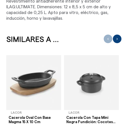
Revestimiento antiadherente interior y exterior
ILAG:ULTIMATE. Dimensiones: 12 x 8,5 x 5 cm de alto y
capacidad de 0,25 L. Apto para vitro, eléctrico, gas,
inducción, horno y lavavajillas.
SIMILARES A ...
‹
›
LACOR
LACOR
Cacerola Oval Con Base
Cacerola Con Tapa Mini
Ta
Magma 15 X 10 Cm
Negra Fundición: Cocotes...
2