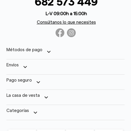
682 573 449
L-V 09:00h a 15:00h
Consúltanos lo que necesites
Métodos de pago
keyboard_arrow_down
Envíos
keyboard_arrow_down
Pago seguro
keyboard_arrow_down
La casa de vesta
keyboard_arrow_down
Categorías
keyboard_arrow_down