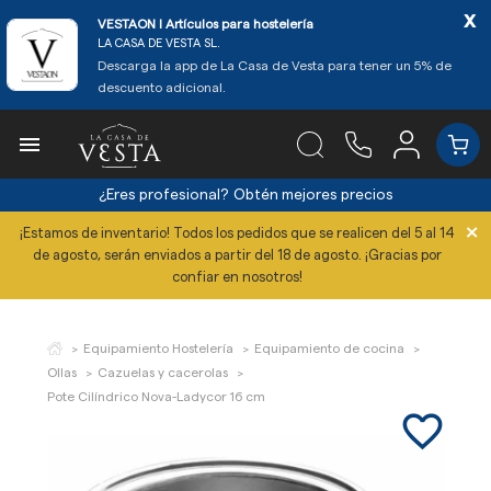
x
VESTAON l Artículos para hostelería
LA CASA DE VESTA SL.
Descarga la app de La Casa de Vesta para tener un 5% de
descuento adicional.

¿Eres profesional?
Obtén mejores precios
×
¡Estamos de inventario! Todos los pedidos que se realicen del 5 al 14
de agosto, serán enviados a partir del 18 de agosto. ¡Gracias por
confiar en nosotros!
Equipamiento Hostelería
Equipamiento de cocina
Ollas
Cazuelas y cacerolas
Pote Cilíndrico Nova-Ladycor 16 cm
favorite_border