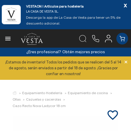
x
VESTAON l Artículos para hostelería
LA CASA DE VESTA SL.
Descarga la app de La Casa de Vesta para tener un 5% de
descuento adicional.

¿Eres profesional?
Obtén mejores precios
×
¡Estamos de inventario! Todos los pedidos que se realicen del 5 al 14
de agosto, serán enviados a partir del 18 de agosto. ¡Gracias por
confiar en nosotros!
Equipamiento Hostelería
Equipamiento de cocina
Ollas
Cazuelas y cacerolas
Cazo Recto Nova-Ladycor 18 cm
favorite_border