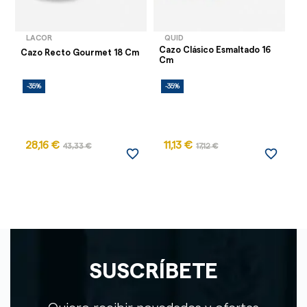
LACOR
QUID
Cazo Clásico Esmaltado 16
Ca
Cazo Recto Gourmet 18 Cm
Cm
C
-35%
-35%
-
28,16 €
11,13 €
43,33 €
17,12 €
favorite_border
favorite_border
SUSCRÍBETE