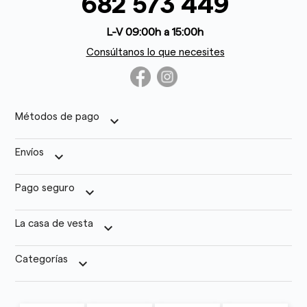
682 573 449
L-V 09:00h a 15:00h
Consúltanos lo que necesites
Métodos de pago
keyboard_arrow_down
Envíos
keyboard_arrow_down
Pago seguro
keyboard_arrow_down
La casa de vesta
keyboard_arrow_down
Categorías
keyboard_arrow_down