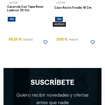
LACOR
LACOR
Cacerola Con Tapa Nova-
Ca
Cazo Recto Foodie 16 Cm
Ladycor 32 Cm
C
-35%
-35%
-
AGOTADO
86,55 €
29,16 €
133,15 €
44,85 €
favorite_border
favorite_border
SUSCRÍBETE
Quiero recibir novedades y ofertas
antes que nadie