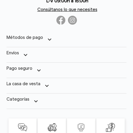
L-V 09:00h a 15:00h
Consúltanos lo que necesites
Métodos de pago
keyboard_arrow_down
Envíos
keyboard_arrow_down
Pago seguro
keyboard_arrow_down
La casa de vesta
keyboard_arrow_down
Categorías
keyboard_arrow_down