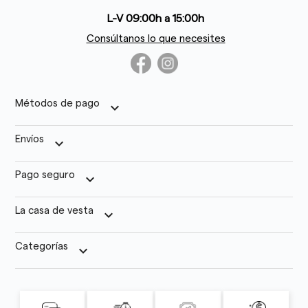
L-V 09:00h a 15:00h
Consúltanos lo que necesites
Métodos de pago
keyboard_arrow_down
Envíos
keyboard_arrow_down
Pago seguro
keyboard_arrow_down
La casa de vesta
keyboard_arrow_down
Categorías
keyboard_arrow_down