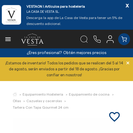
x
VESTAON l Artículos para hostelería
LA CASA DE VESTA SL.
Descarga la app de La Casa de Vesta para tener un 5% de
descuento adicional.

¿Eres profesional?
Obtén mejores precios
×
¡Estamos de inventario! Todos los pedidos que se realicen del 5 al 14
de agosto, serán enviados a partir del 18 de agosto. ¡Gracias por
confiar en nosotros!
Equipamiento Hostelería
Equipamiento de cocina
Ollas
Cazuelas y cacerolas
Tartera Con Tapa Gourmet 24 cm
favorite_border