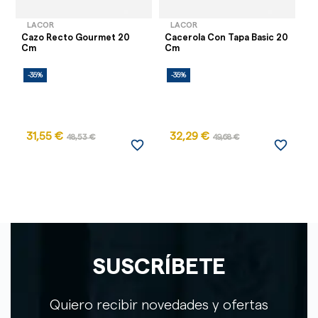
LACOR
LACOR
Cazo Recto Gourmet 20
Cacerola Con Tapa Basic 20
Ca
Cm
Cm
C
-35%
-35%
-
31,55 €
32,29 €
48,53 €
49,68 €
favorite_border
favorite_border
SUSCRÍBETE
Quiero recibir novedades y ofertas