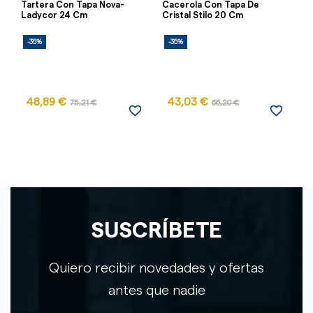
Tartera Con Tapa Nova-
Cacerola Con Tapa De
Ca
Ladycor 24 Cm
Cristal Stilo 20 Cm
Ne
-35%
-35%
-
AG
48,89 €
43,03 €
75,21 €
66,20 €
favorite_border
favorite_border
SUSCRÍBETE
Quiero recibir novedades y ofertas
antes que nadie