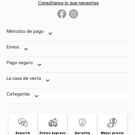
Consúltanos lo que necesites
Métodos de pago
keyboard_arrow_down
Envíos
keyboard_arrow_down
Pago seguro
keyboard_arrow_down
La casa de vesta
keyboard_arrow_down
Categorías
keyboard_arrow_down
Soporte
Envíos express
Garantía
Mejor precio