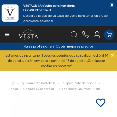
x
VESTAON l Artículos para hostelería
LA CASA DE VESTA SL.
Descarga la app de La Casa de Vesta para tener un 5% de
descuento adicional.

¿Eres profesional?
Obtén mejores precios
×
¡Estamos de inventario! Todos los pedidos que se realicen del 5 al 14
de agosto, serán enviados a partir del 18 de agosto. ¡Gracias por
confiar en nosotros!
Equipamiento Hostelería
Equipamiento de cocina
Ollas
Cazuelas y cacerolas
Cazo Recto Gourmet 14 cm
favorite_border