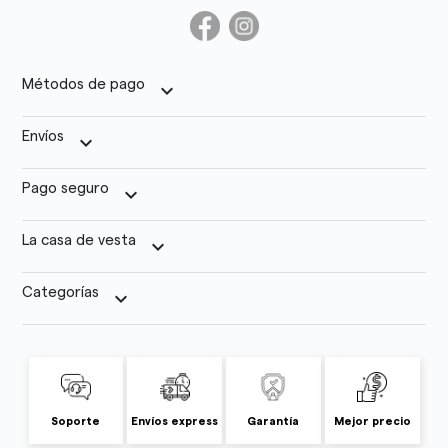
Métodos de pago
keyboard_arrow_down
Envíos
keyboard_arrow_down
Pago seguro
keyboard_arrow_down
La casa de vesta
keyboard_arrow_down
Categorías
keyboard_arrow_down
Soporte
Envíos express
Garantía
Mejor precio