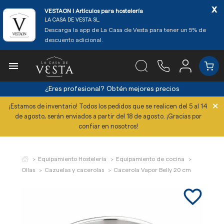
x
VESTAON l Artículos para hostelería
LA CASA DE VESTA SL.
Descarga la app de La Casa de Vesta para tener un 5% de
descuento adicional.

¿Eres profesional?
Obtén mejores precios
×
¡Estamos de inventario! Todos los pedidos que se realicen del 5 al 14
de agosto, serán enviados a partir del 18 de agosto. ¡Gracias por
confiar en nosotros!
Equipamiento Hostelería
Equipamiento de cocina
Ollas
Cazuelas y cacerolas
Cacerola Vapor Belly 20 cm
favorite_border