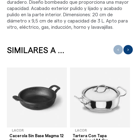
duradero. Diseño bombeado que proporciona una mayor
capacidad. Acabado exterior pulido y lijado y acabado
pulido en la parte interior. Dimensiones: 20 cm de
diámetro x 9,5 cm de alto y capacidad de 3 L. Apto para
vitro, eléctrico, gas, inducción, horno y lavavajillas.
SIMILARES A ...
‹
›
LACOR
LACOR
Cacerola Sin Base Magma 12
Tartera Con Tapa
Ca