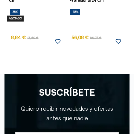
Cm
Profesional 24 Cm
2
-35%
-35%
-
AGOTADO
8,84 €
56,08 €
13,60 €
86,27 €
favorite_border
favorite_border
SUSCRÍBETE
Quiero recibir novedades y ofertas
antes que nadie