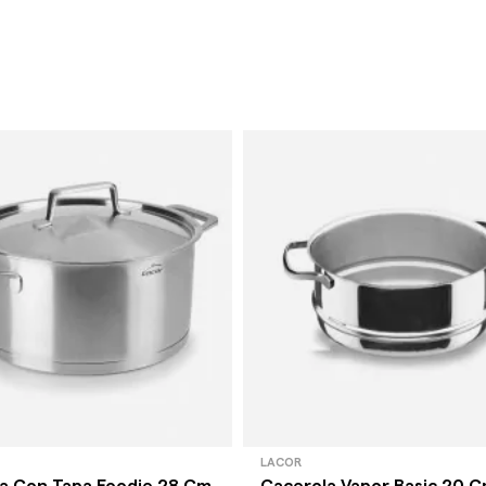
LACOR
a Con Tapa Foodie 28 Cm
Cacerola Vapor Basic 20 