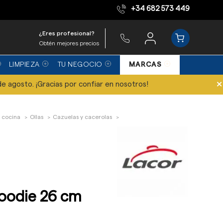
+34 682 573 449
Equipo de expertos
¿Eres profesional?
Obtén mejores precios
LIMPIEZA
TU NEGOCIO
MARCAS
×
de agosto. ¡Gracias por confiar en nosotros!
 cocina
Ollas
Cazuelas y cacerolas
oodie 26 cm