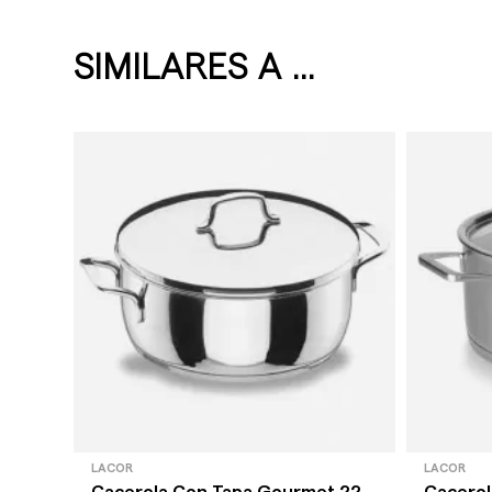
SIMILARES A ...
LACOR
LACOR
Cacerola Con Tapa Gourmet 22
Cacerol