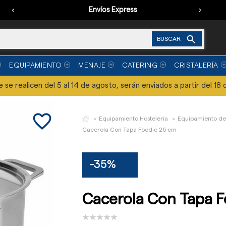
‹
Envíos Express
›

BUSCAR
EQUIPAMIENTO
MENAJE
CATERING
CRISTALERÍA
se realicen del 5 al 14 de agosto, serán enviados a partir del 18 
favorite_border
Equipamiento Hostelería
Equipamiento de
Cacerola Con Tapa Foodie 26 cm
-35%
Cacerola Con Tapa F