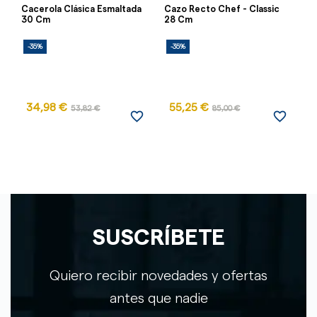
Cacerola Clásica Esmaltada
Cazo Recto Chef - Classic
Ca
30 Cm
28 Cm
Cr
-35%
-35%
-
34,98 €
55,25 €
53,82 €
85,00 €
favorite_border
favorite_border
SUSCRÍBETE
Quiero recibir novedades y ofertas
antes que nadie