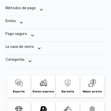
Métodos de pago
keyboard_arrow_down
Envíos
keyboard_arrow_down
Pago seguro
keyboard_arrow_down
La casa de vesta
keyboard_arrow_down
Categorías
keyboard_arrow_down
Soporte
Envíos express
Garantía
Mejor precio