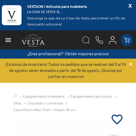
x
VESTAON l Artículos para hostelería
LA CASA DE VESTA SL.
Descarga la app de La Casa de Vesta para tener un 5% de
descuento adicional.

¿Eres profesional?
Obtén mejores precios
×
¡Estamos de inventario! Todos los pedidos que se realicen del 5 al 14
de agosto, serán enviados a partir del 18 de agosto. ¡Gracias por
confiar en nosotros!
Equipamiento Hostelería
Equipamiento de cocina
Ollas
Cazuelas y cacerolas
Cazo Recto Alto Chef - Classic 18 cm
favorite_border