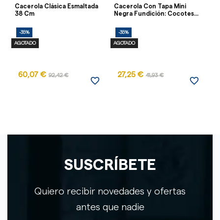
Cacerola Clásica Esmaltada
Cacerola Con Tapa Mini
Cu
38 Cm
Negra Fundición: Cocotes...
Pr
-35%
-35%
-
AGOTADO
AGOTADO
60,07 €
27,25 €
92,42 €
41,93 €
favorite_border
favorite_border
SUSCRÍBETE
Quiero recibir novedades y ofertas
antes que nadie