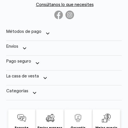
Consúltanos lo que necesites
Métodos de pago
keyboard_arrow_down
Envíos
keyboard_arrow_down
Pago seguro
keyboard_arrow_down
La casa de vesta
keyboard_arrow_down
Categorías
keyboard_arrow_down
Soporte
Envíos express
Garantía
Mejor precio