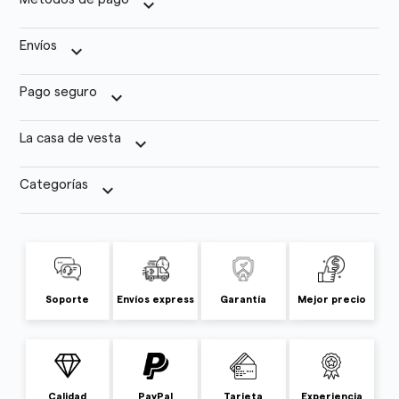
keyboard_arrow_down
Envíos
keyboard_arrow_down
Pago seguro
keyboard_arrow_down
La casa de vesta
keyboard_arrow_down
Categorías
keyboard_arrow_down
Soporte
Envíos express
Garantía
Mejor precio
Calidad
PayPal
Tarjeta
Experiencia