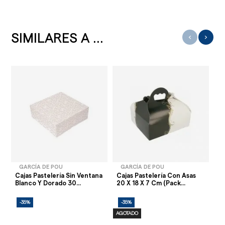
SIMILARES A ...
‹
›
GARCÍA DE POU
GARCÍA DE POU
Cajas Pastelería Sin Ventana
Cajas Pastelería Con Asas
Ca
Blanco Y Dorado 30...
20 X 18 X 7 Cm (Pack...
Co
-35%
-35%
-
AGOTADO