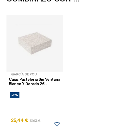
GARCÍA DE POU
Cajas Pastelería Sin Ventana
Blanco Y Dorado 26...
-35%
25,44 €
39,13 €
favorite_border