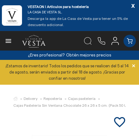
x
VESTAON l Artículos para hostelería
LA CASA DE VESTA SL.
Descarga la app de La Casa de Vesta para tener un 5% de
descuento adicional.

¿Eres profesional?
Obtén mejores precios
×
¡Estamos de inventario! Todos los pedidos que se realicen del 5 al 14
de agosto, serán enviados a partir del 18 de agosto. ¡Gracias por
confiar en nosotros!
Delivery
Repostería
Cajas pastelería
Cajas Pastelería Sin Ventana Chocolate 26 x 26 x 5 cm. (Pack 50 Uds.)
favorite_border