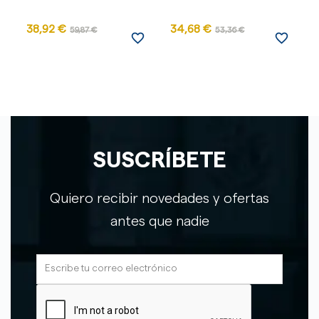
38,92 €
34,68 €
4
59,87 €
53,36 €
favorite_border
favorite_border
SUSCRÍBETE
Quiero recibir novedades y ofertas
antes que nadie