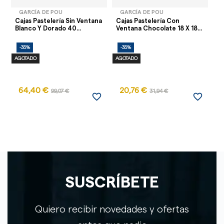
GARCÍA DE POU
GARCÍA DE POU
Cajas Pastelería Sin Ventana
Cajas Pastelería Con
Ca
Blanco Y Dorado 40...
Ventana Chocolate 18 X 18...
Ve
16.
-35%
-35%
-
AGOTADO
AGOTADO
64,40 €
20,76 €
1
99,07 €
31,94 €
favorite_border
favorite_border
SUSCRÍBETE
Quiero recibir novedades y ofertas