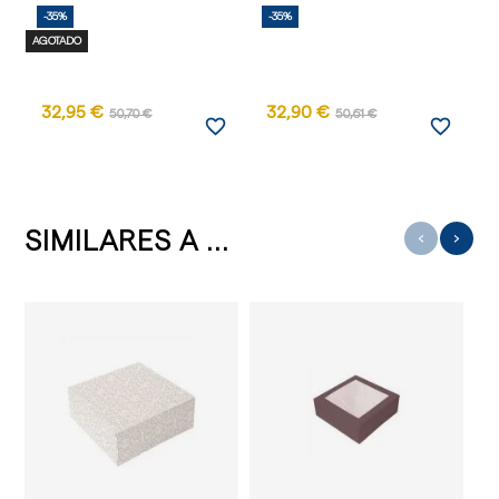
-35%
-35%
-
AGOTADO
AG
32,95 €
32,90 €
50,70 €
50,61 €
favorite_border
favorite_border
SIMILARES A ...
‹
›