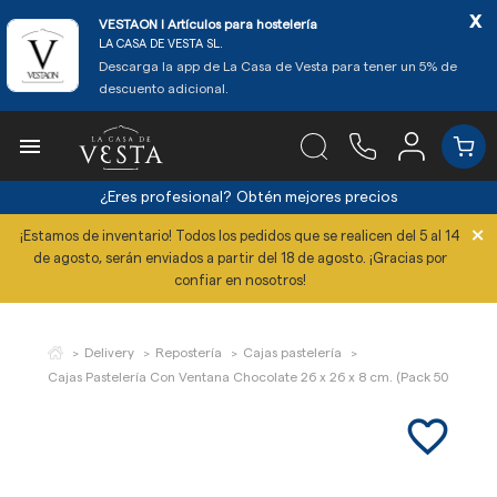
x
VESTAON l Artículos para hostelería
LA CASA DE VESTA SL.
Descarga la app de La Casa de Vesta para tener un 5% de
descuento adicional.

¿Eres profesional?
Obtén mejores precios
×
¡Estamos de inventario! Todos los pedidos que se realicen del 5 al 14
de agosto, serán enviados a partir del 18 de agosto. ¡Gracias por
confiar en nosotros!
Delivery
Repostería
Cajas pastelería
Cajas Pastelería Con Ventana Chocolate 26 x 26 x 8 cm. (Pack 50 Uds.)
favorite_border