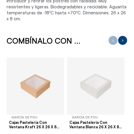
introducir y retirar los postres con facilidad. Muy
resistentes y ligeras. Biodegradables y reciclable. Aguanta
temperaturas de -18ºC hasta +70ºC. Dimensiones: 26 x 26
x 8 cm.
COMBÍNALO CON ...
‹
›
GARCÍA DE POU
GARCÍA DE POU
Cajas Pastelería Con
Cajas Pastelería Con
Ca
Ventana Kraft 26 X 26 X 8...
Ventana Blanca 26 X 26 X 8...
Ve
26