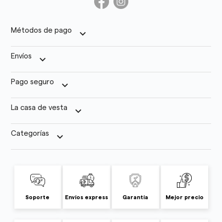
Métodos de pago
keyboard_arrow_down
Envíos
keyboard_arrow_down
Pago seguro
keyboard_arrow_down
La casa de vesta
keyboard_arrow_down
Categorías
keyboard_arrow_down
Soporte
Envíos express
Garantía
Mejor precio