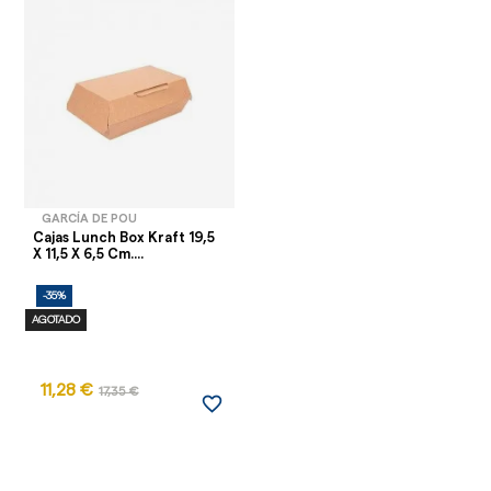
GARCÍA DE POU
Cajas Lunch Box Kraft 19,5
X 11,5 X 6,5 Cm....
-35%
AGOTADO
11,28 €
17,35 €
favorite_border