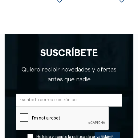
favorite_border
favorite_border
SUSCRÍBETE
Quiero recibir novedades y ofertas
antes que nadie
He leído y acepto la
política de privacidad