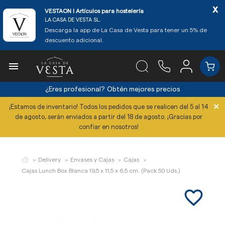
x
VESTAON l Artículos para hostelería
LA CASA DE VESTA SL.
Descarga la app de La Casa de Vesta para tener un 5% de
descuento adicional.

¿Eres profesional?
Obtén mejores precios
×
¡Estamos de inventario! Todos los pedidos que se realicen del 5 al 14
de agosto, serán enviados a partir del 18 de agosto. ¡Gracias por
confiar en nosotros!
Delivery
Envases y Cajas
Cajas
Cajas Lunch Box Blanca 19,5 x 11,5 x 6,5 cm. (Pack 50 Uds.)
favorite_border