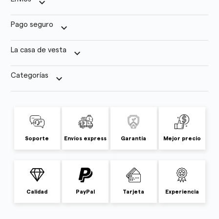
keyboard_arrow_down
Pago seguro
keyboard_arrow_down
La casa de vesta
keyboard_arrow_down
Categorías
keyboard_arrow_down
Soporte
Envíos express
Garantía
Mejor precio
Calidad
PayPal
Tarjeta
Experiencia