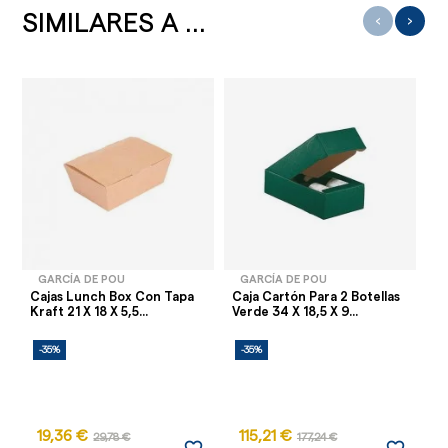
SIMILARES A ...
‹
›
GARCÍA DE POU
GARCÍA DE POU
Cajas Lunch Box Con Tapa
Caja Cartón Para 2 Botellas
En
Kraft 21 X 18 X 5,5...
Verde 34 X 18,5 X 9...
Sá
-35%
-35%
-
19,36 €
115,21 €
29,78 €
177,24 €