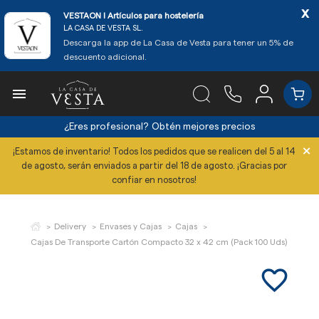
x
VESTAON l Artículos para hostelería
LA CASA DE VESTA SL.
Descarga la app de La Casa de Vesta para tener un 5% de
descuento adicional.

¿Eres profesional?
Obtén mejores precios
×
¡Estamos de inventario! Todos los pedidos que se realicen del 5 al 14
de agosto, serán enviados a partir del 18 de agosto. ¡Gracias por
confiar en nosotros!
Delivery
Envases y Cajas
Cajas
Cajas De Transporte Cartón Compacto 32 x 42 cm (Pack 100 Uds)
favorite_border