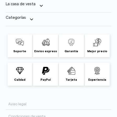
La casa de vesta
keyboard_arrow_down
Categorías
keyboard_arrow_down
Soporte
Envíos express
Garantía
Mejor precio
Calidad
PayPal
Tarjeta
Experiencia
Aviso legal
Condiciones de venta