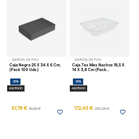
GARCÍA DE POU
GARCÍA DE POU
Caja Negra 25 X 34 X 6 Cm.
Caja Tex Mex Nachos 18,5 X
Ca
(Pack 100 Uds.)
14 X 3,8 Cm (Pack...
Bo
-35%
-35%
-
AGOTADO
AGOTADO
57,78 €
172,43 €
1
88,89 €
265,28 €
favorite_border
favorite_border