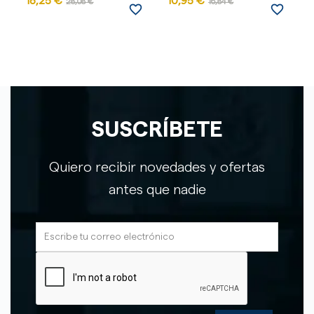
18,25 €
10,95 €
1
28,08 €
16,84 €
favorite_border
favorite_border
SUSCRÍBETE
Quiero recibir novedades y ofertas
antes que nadie