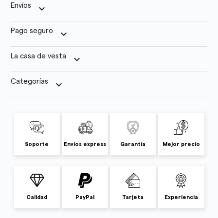
Envíos
keyboard_arrow_down
Pago seguro
keyboard_arrow_down
La casa de vesta
keyboard_arrow_down
Categorías
keyboard_arrow_down
Soporte
Envíos express
Garantía
Mejor precio
Calidad
PayPal
Tarjeta
Experiencia