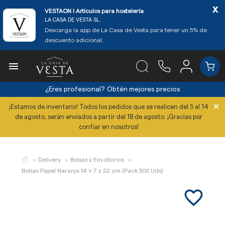
x
VESTAON l Artículos para hostelería
LA CASA DE VESTA SL.
Descarga la app de La Casa de Vesta para tener un 5% de
descuento adicional.

¿Eres profesional?
Obtén mejores precios
×
¡Estamos de inventario! Todos los pedidos que se realicen del 5 al 14
de agosto, serán enviados a partir del 18 de agosto. ¡Gracias por
confiar en nosotros!
Delivery
Bolsas y Envoltorios
Bolsas Papel Naranja 14 + 7 x 22 cm (Pack 500 Uds)
favorite_border