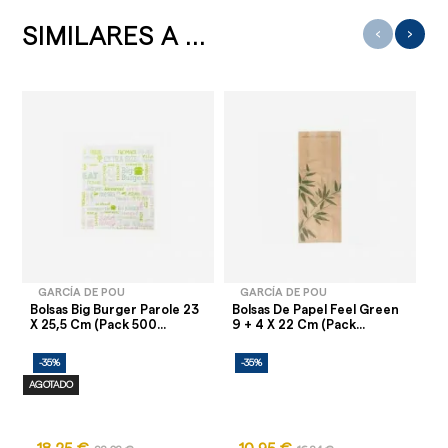
SIMILARES A ...
‹
›
GARCÍA DE POU
GARCÍA DE POU
Bolsas Big Burger Parole 23
Bolsas De Papel Feel Green
Bo
X 25,5 Cm (Pack 500...
9 + 4 X 22 Cm (Pack...
Gr
-35%
-35%
-
AGOTADO
AG