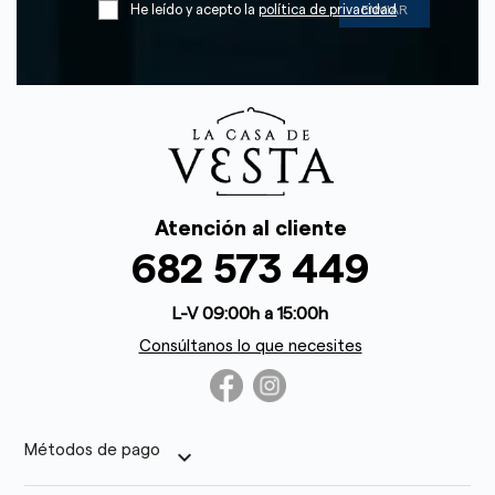
He leído y acepto la
política de privacidad
Atención al cliente
682 573 449
L-V 09:00h a 15:00h
Consúltanos lo que necesites
Métodos de pago
keyboard_arrow_down