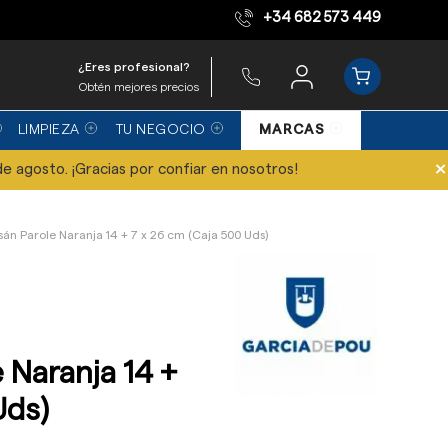
+34 682 573 449
Equipo de expertos
¿Eres profesional?
Obtén mejores precios
LIMPIEZA
TU NEGOCIO
MARCAS
×
de agosto. ¡Gracias por confiar en nosotros!
sán Parole Naranja 14 + 7 x 26 cm (Caja 500 Uds)
 Naranja 14 +
Uds)