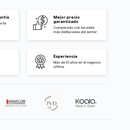
ntía
Mejor precio
garantizado
s te
Comparado con las webs
más destacadas del sector
Experiencia
Más de 10 años en el negocio
offline