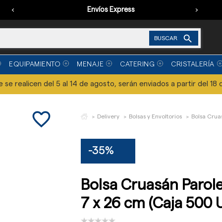
‹
Envíos Express
›

BUSCAR
EQUIPAMIENTO
MENAJE
CATERING
CRISTALERÍA
se realicen del 5 al 14 de agosto, serán enviados a partir del 18 
favorite_border
Delivery
Bolsas y Envoltorios
Bolsa Crua
-35%
Bolsa Cruasán Parole
7 x 26 cm (Caja 500 