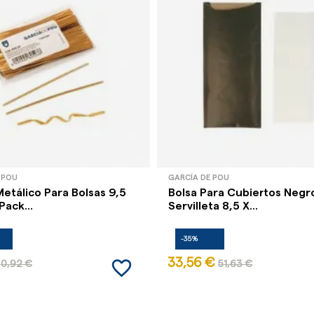
 POU
GARCÍA DE POU
Metálico Para Bolsas 9,5
Bolsa Para Cubiertos Negr
Pack...
Servilleta 8,5 X...
-35%
favorite_border
33,56 €
0,92 €
51,63 €