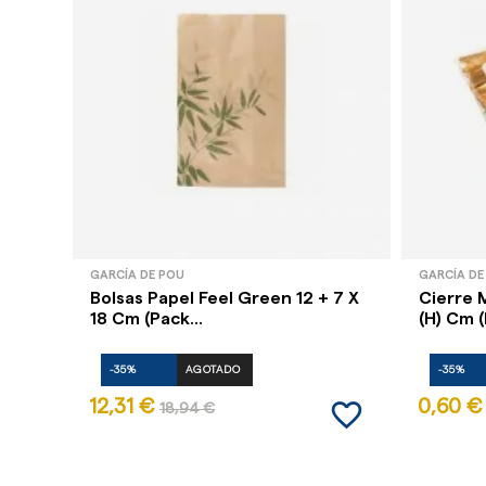
GARCÍA DE POU
GARCÍA DE
Bolsas Papel Feel Green 12 + 7 X
Cierre 
18 Cm (Pack...
(h) Cm (
-35%
AGOTADO
-35%
favorite_border
12,31 €
0,60 €
18,94 €