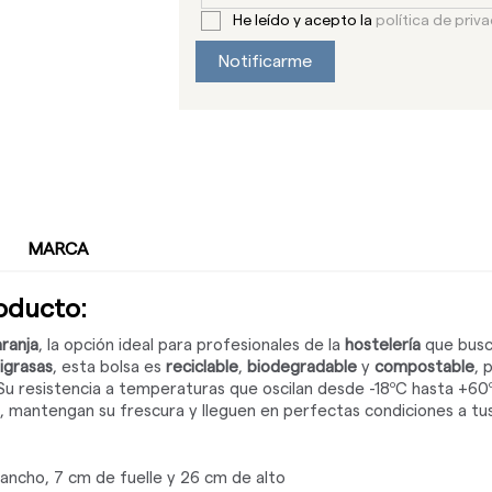
He leído y acepto la
política de priv
Notificarme
MARCA
roducto:
ranja
, la opción ideal para profesionales de la
hostelería
que busc
igrasas
, esta bolsa es
reciclable
,
biodegradable
y
compostable
, 
. Su resistencia a temperaturas que oscilan desde -18ºC hasta +6
, mantengan su frescura y lleguen en perfectas condiciones a tus
ancho, 7 cm de fuelle y 26 cm de alto