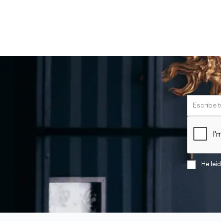
He leí