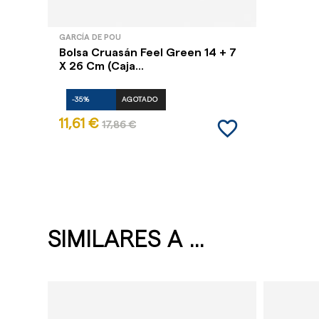
GARCÍA DE POU
Bolsa Cruasán Feel Green 14 + 7
X 26 Cm (Caja...
-35%
AGOTADO
favorite_border
11,61 €
17,86 €
SIMILARES A ...