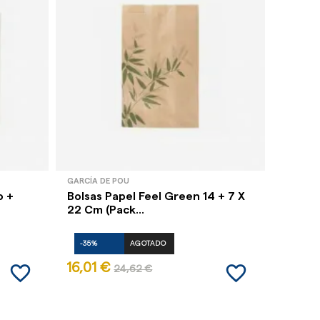
GARCÍA DE POU
GARCÍA 
o +
Bolsas Papel Feel Green 14 + 7 X
Bolsas
22 Cm (Pack...
35 Cm 
-35%
AGOTADO
-35%
favorite_border
favorite_border
16,01 €
14,16 
24,62 €