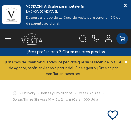
x
VESTAON l Artículos para hostelería
LA CASA DE VESTA SL.
Descarga la app de La Casa de Vesta para tener un 5% de
descuento adicional.

¿Eres profesional?
Obtén mejores precios
×
¡Estamos de inventario! Todos los pedidos que se realicen del 5 al 14
de agosto, serán enviados a partir del 18 de agosto. ¡Gracias por
confiar en nosotros!
Delivery
Bolsas y Envoltorios
Bolsas Sin Asa
Bolsas Times Sin Asas 14 + 8 x 24 cm (Caja 1.000 Uds)
favorite_border