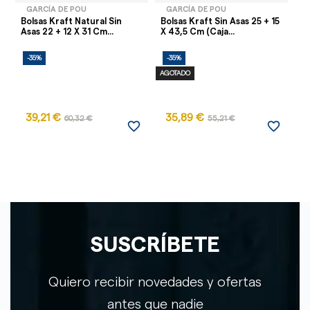
GARCÍA DE POU
GARCÍA DE POU
Bolsas Kraft Natural Sin
Bolsas Kraft Sin Asas 25 + 15
Bo
Asas 22 + 12 X 31 Cm...
X 43,5 Cm (Caja...
As
-35%
-35%
-
AGOTADO
39,21 €
35,89 €
60,32 €
55,21 €
favorite_border
favorite_border
SUSCRÍBETE
Quiero recibir novedades y ofertas
antes que nadie