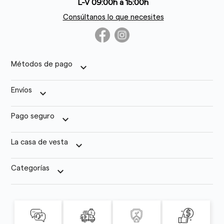
L-V 09:00h a 15:00h
Consúltanos lo que necesites
Métodos de pago
keyboard_arrow_down
Envíos
keyboard_arrow_down
Pago seguro
keyboard_arrow_down
La casa de vesta
keyboard_arrow_down
Categorías
keyboard_arrow_down