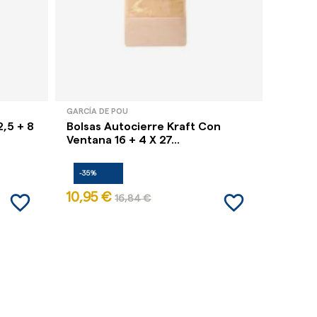
GARCÍA DE POU
GARCÍA 
,5 + 8
Bolsas Autocierre Kraft Con
Bolsas
Ventana 16 + 4 X 27...
Autoci
-35%
-35%
favorite_border
favorite_border
10,95 €
10,95
16,84 €