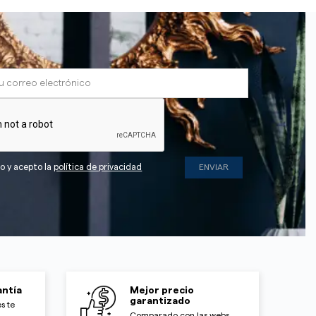
do y acepto la
política de privacidad
ntía
Mejor precio
garantizado
s te
Comparado con las webs