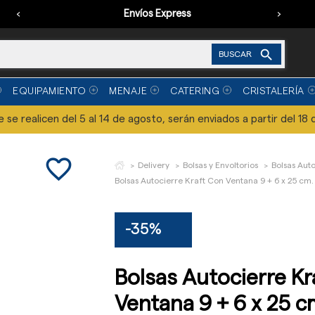
‹
Envíos Express
›

BUSCAR
EQUIPAMIENTO
MENAJE
CATERING
CRISTALERÍA
se realicen del 5 al 14 de agosto, serán enviados a partir del 18 
favorite_border
Delivery
Bolsas y Envoltorios
Bolsas Aut
Bolsas Autocierre Kraft Con Ventana 9 + 6 x 25 cm.
-35%
Bolsas Autocierre Kr
Ventana 9 + 6 x 25 c