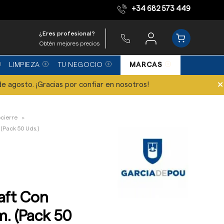
+34 682 573 449
Equipo de expertos
¿Eres profesional?
Obtén mejores precios
LIMPIEZA
TU NEGOCIO
MARCAS
×
de agosto. ¡Gracias por confiar en nosotros!
ocierre
 (Pack 50 Uds.)
aft Con
m. (Pack 50