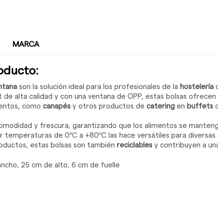
MARCA
roducto:
ntana
son la solución ideal para los profesionales de la
hostelería
q
t de alta calidad y con una ventana de OPP, estas bolsas ofrecen 
mentos, como
canapés
y otros productos de
catering
en
buffets
omodidad y frescura, garantizando que los alimentos se manteng
 temperaturas de 0ºC a +80ºC las hace versátiles para diversas
oductos, estas bolsas son también
reciclables
y contribuyen a u
ncho, 25 cm de alto, 6 cm de fuelle