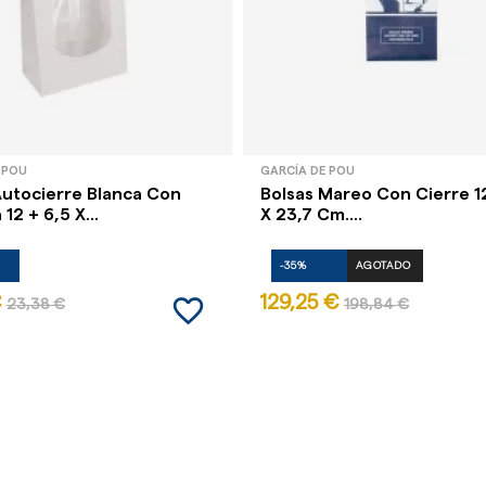
 POU
GARCÍA DE POU
Autocierre Blanca Con
Bolsas Mareo Con Cierre 12
12 + 6,5 X...
X 23,7 Cm....
-35%
AGOTADO
favorite_border
€
129,25 €
23,38 €
198,84 €