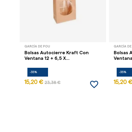
GARCÍA DE POU
GARCÍA DE
Bolsas Autocierre Kraft Con
Bolsas 
Ventana 12 + 6,5 X...
Ventana 
-35%
-35%
favorite_border
15,20 €
15,20 
23,38 €