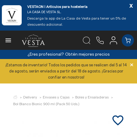
x
VESTAON l Artículos para hostelería
LA CASA DE VESTA SL.
Descarga la app de La Casa de Vesta para tener un 5% de
descuento adicional.

¿Eres profesional?
Obtén mejores precios
×
¡Estamos de inventario! Todos los pedidos que se realicen del 5 al 14
de agosto, serán enviados a partir del 18 de agosto. ¡Gracias por
confiar en nosotros!
Delivery
Envases y Cajas
Boles y Ensaladeras
Bol Blanco Bionic 900 ml (Pack 50 Uds.)
favorite_border