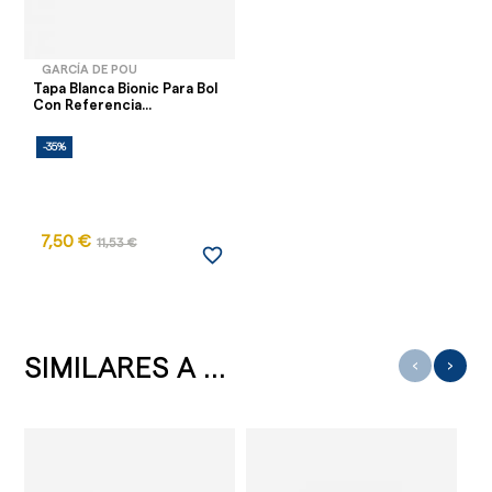
GARCÍA DE POU
Tapa Blanca Bionic Para Bol
Con Referencia...
-35%
7,50 €
11,53 €
favorite_border
SIMILARES A ...
‹
›