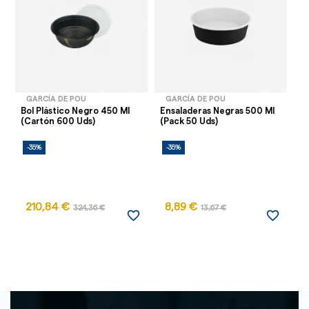
GARCÍA DE POU
GARCÍA DE POU
Bol Plástico Negro 450 Ml
Ensaladeras Negras 500 Ml
Ta
(Cartón 600 Uds)
(Pack 50 Uds)
Pa
-35%
-35%
-
210,84 €
8,89 €
8
324,36 €
13,67 €
favorite_border
favorite_border