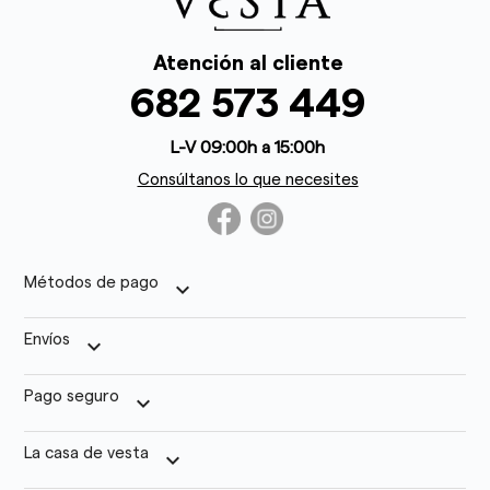
Atención al cliente
682 573 449
L-V 09:00h a 15:00h
Consúltanos lo que necesites
Métodos de pago
keyboard_arrow_down
Envíos
keyboard_arrow_down
Pago seguro
keyboard_arrow_down
La casa de vesta
keyboard_arrow_down