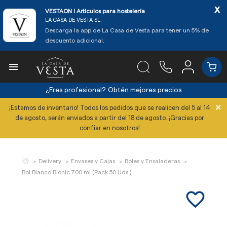
x
VESTAON l Artículos para hostelería
LA CASA DE VESTA SL.
Descarga la app de La Casa de Vesta para tener un 5% de
descuento adicional.

¿Eres profesional?
Obtén mejores precios
×
¡Estamos de inventario! Todos los pedidos que se realicen del 5 al 14
de agosto, serán enviados a partir del 18 de agosto. ¡Gracias por
confiar en nosotros!
Delivery
Envases y Cajas
Boles y Ensaladeras
Bol Blanco Bionic 700 ml (Pack 50 Uds.)
favorite_border