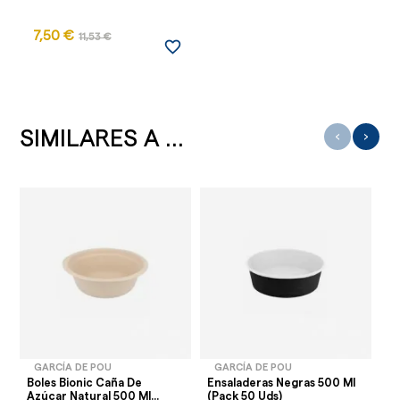
7,50 €
11,53 €
favorite_border
SIMILARES A ...
‹
›
GARCÍA DE POU
GARCÍA DE POU
Boles Bionic Caña De
Ensaladeras Negras 500 Ml
Bo
Azúcar Natural 500 Ml...
(Pack 50 Uds)
Az