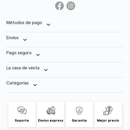
Métodos de pago
keyboard_arrow_down
Envíos
keyboard_arrow_down
Pago seguro
keyboard_arrow_down
La casa de vesta
keyboard_arrow_down
Categorías
keyboard_arrow_down
Soporte
Envíos express
Garantía
Mejor precio