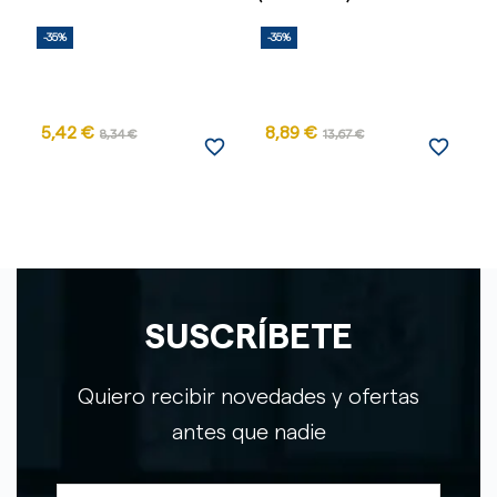
-35%
-35%
-
5,42 €
8,89 €
8,34 €
13,67 €
favorite_border
favorite_border
SUSCRÍBETE
Quiero recibir novedades y ofertas
antes que nadie