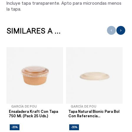
Incluye tapa transparente. Apto para microondas menos
la tapa.
SIMILARES A ...
‹
›
GARCÍA DE POU
GARCÍA DE POU
Ensaladera Kraft Con Tapa
Tapa Natural Bionic Para Bol
Ta
750 Ml. (Pack 25 Uds.)
Con Referencia...
50
-35%
-35%
-