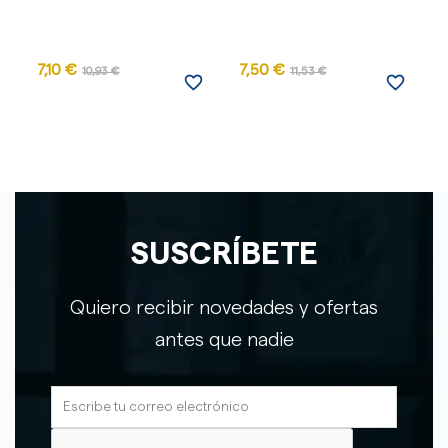
7,10 €
7,50 €
10,93 €
11,53 €
favorite_border
favorite_border
SUSCRÍBETE
Quiero recibir novedades y ofertas
antes que nadie