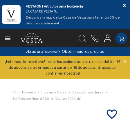
x
VESTAON l Artículos para hostelería
LA CASA DE VESTA SL.
Descarga la app de La Casa de Vesta para tener un 5% de
descuento adicional.

¿Eres profesional?
Obtén mejores precios
×
¡Estamos de inventario! Todos los pedidos que se realicen del 5 al 14
de agosto, serán enviados a partir del 18 de agosto. ¡Gracias por
confiar en nosotros!
Delivery
Envases y Cajas
Boles y Ensaladeras
Bol Plástico Negro 700 ml (Cartón 500 Uds)
favorite_border