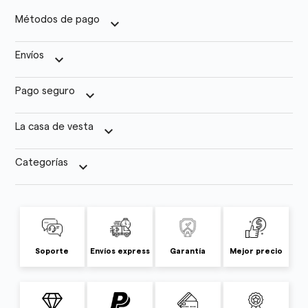
Métodos de pago
keyboard_arrow_down
Envíos
keyboard_arrow_down
Pago seguro
keyboard_arrow_down
La casa de vesta
keyboard_arrow_down
Categorías
keyboard_arrow_down
Soporte
Envíos express
Garantía
Mejor precio