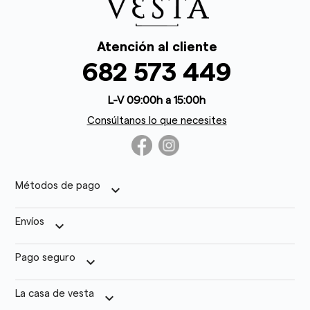
Atención al cliente
682 573 449
L-V 09:00h a 15:00h
Consúltanos lo que necesites
Métodos de pago
keyboard_arrow_down
Envíos
keyboard_arrow_down
Pago seguro
keyboard_arrow_down
La casa de vesta
keyboard_arrow_down