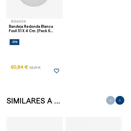
BIDASOA
Bandeja Redonda Blanca
Fosil 31 X 4 Cm. (Pack 6...
-35%
60,84 €
93,61 €
favorite_border
SIMILARES A ...
‹
›