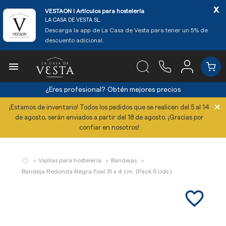
x
VESTAON l Artículos para hostelería
LA CASA DE VESTA SL.
Descarga la app de La Casa de Vesta para tener un 5% de
descuento adicional.

¿Eres profesional?
Obtén mejores precios
×
¡Estamos de inventario! Todos los pedidos que se realicen del 5 al 14
de agosto, serán enviados a partir del 18 de agosto. ¡Gracias por
confiar en nosotros!
Vajillas para hostelería
Bandejas
Bandeja Redonda Negra Fosil 31 x 4 cm. (Pack 6 Uds.)
favorite_border