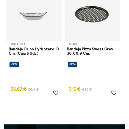
BIDASOA
QUID
Bandeja Orion Hydrozero 19
Bandeja Pizza Sweet Grey
Ba
Cm. (Caja 6 Uds.)
30 X 0,9 Cm.
Cm
-35%
-35%
-
36,67 €
3,15 €
56,41 €
4,85 €
favorite_border
favorite_border