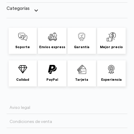
Categorías
keyboard_arrow_down
Soporte
Envíos express
Garantía
Mejor precio
Calidad
PayPal
Tarjeta
Experiencia
Aviso legal
Condiciones de venta