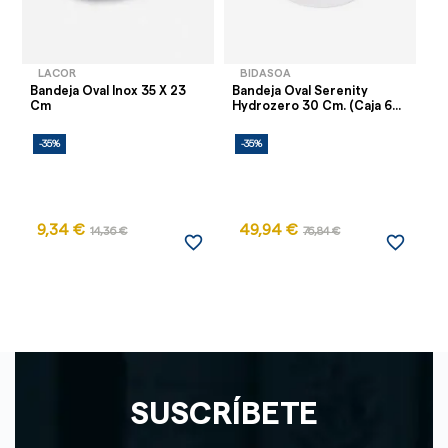
LACOR
BIDASOA
Bandeja Oval Inox 35 X 23
Bandeja Oval Serenity
Ba
Cm
Hydrozero 30 Cm. (Caja 6...
Hy
-35%
-35%
-
9,34 €
49,94 €
14,36 €
76,84 €
favorite_border
favorite_border
SUSCRÍBETE