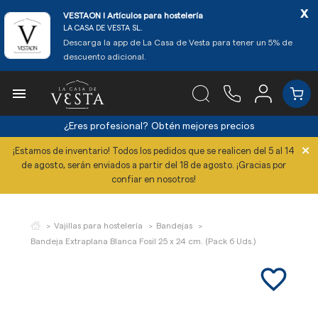
x
VESTAON l Artículos para hostelería
LA CASA DE VESTA SL.
Descarga la app de La Casa de Vesta para tener un 5% de
descuento adicional.

¿Eres profesional?
Obtén mejores precios
×
¡Estamos de inventario! Todos los pedidos que se realicen del 5 al 14
de agosto, serán enviados a partir del 18 de agosto. ¡Gracias por
confiar en nosotros!
Vajillas para hostelería
Bandejas
Bandeja Extraplana Blanca Fosil 25 x 24 cm. (Pack 6 Uds.)
favorite_border