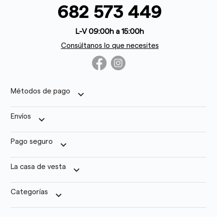
682 573 449
L-V 09:00h a 15:00h
Consúltanos lo que necesites
Métodos de pago
keyboard_arrow_down
Envíos
keyboard_arrow_down
Pago seguro
keyboard_arrow_down
La casa de vesta
keyboard_arrow_down
Categorías
keyboard_arrow_down