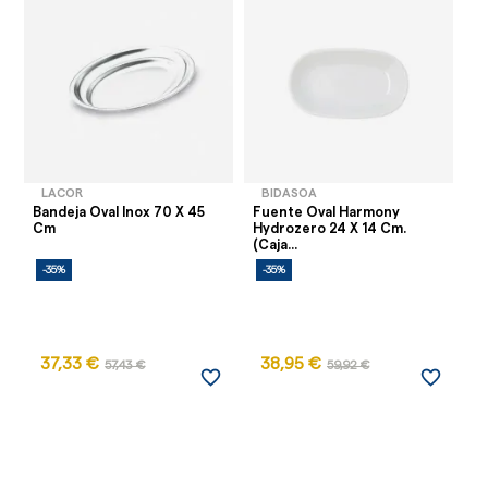
LACOR
BIDASOA
Bandeja Oval Inox 70 X 45
Fuente Oval Harmony
Ba
Cm
Hydrozero 24 X 14 Cm.
X 
(Caja...
-35%
-35%
-
37,33 €
38,95 €
57,43 €
59,92 €
favorite_border
favorite_border