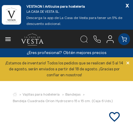
x
VESTAON l Artículos para hostelería
LA CASA DE VESTA SL.
Descarga la app de La Casa de Vesta para tener un 5% de
descuento adicional.

¿Eres profesional?
Obtén mejores precios
×
¡Estamos de inventario! Todos los pedidos que se realicen del 5 al 14
de agosto, serán enviados a partir del 18 de agosto. ¡Gracias por
confiar en nosotros!
Vajillas para hostelería
Bandejas
Bandeja Cuadrada Orion Hydrozero 15 x 15 cm. (Caja 6 Uds.)
favorite_border