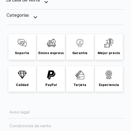
La casa de vesta
keyboard_arrow_down
Categorías
keyboard_arrow_down
Soporte
Envíos express
Garantía
Mejor precio
Calidad
PayPal
Tarjeta
Experiencia
Aviso legal
Condiciones de venta