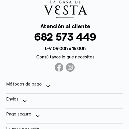
Atención al cliente
682 573 449
L-V 09:00h a 15:00h
Consúltanos lo que necesites
Métodos de pago
keyboard_arrow_down
Envíos
keyboard_arrow_down
Pago seguro
keyboard_arrow_down