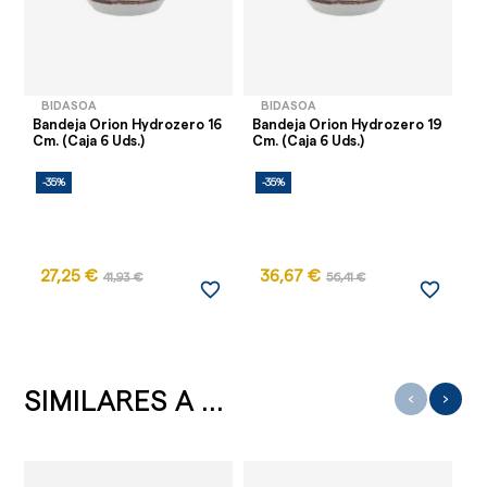
BIDASOA
BIDASOA
Bandeja Orion Hydrozero 16
Bandeja Orion Hydrozero 19
Cm. (Caja 6 Uds.)
Cm. (Caja 6 Uds.)
-35%
-35%
27,25 €
36,67 €
41,93 €
56,41 €
favorite_border
favorite_border
SIMILARES A ...
‹
›