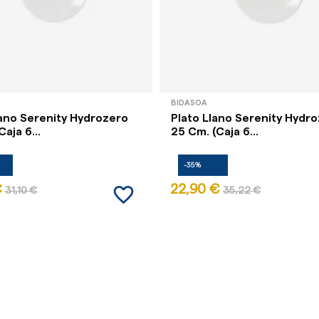
BIDASOA
lano Serenity Hydrozero
Plato Llano Serenity Hydr
Caja 6...
25 Cm. (Caja 6...
-35%
favorite_border
€
22,90 €
31,10 €
35,22 €