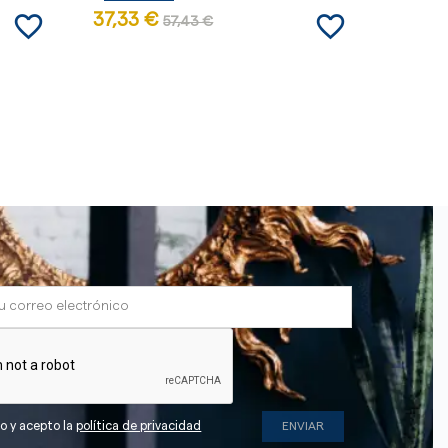
favorite_border
favorite_border
37,33 €
48,56
57,43 €
do y acepto la
política de privacidad