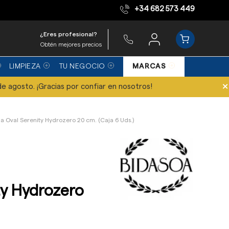
+34 682 573 449
Equipo de expertos
¿Eres profesional?
Obtén mejores precios
LIMPIEZA
TU NEGOCIO
MARCAS
×
de agosto. ¡Gracias por confiar en nosotros!
a Oval Serenity Hydrozero 20 cm. (Caja 6 Uds.)
ty Hydrozero