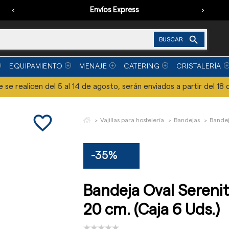
‹
Envíos Express
›

BUSCAR
EQUIPAMIENTO
MENAJE
CATERING
CRISTALERÍA
se realicen del 5 al 14 de agosto, serán enviados a partir del 18 
favorite_border
Vajillas para hostelería
Bandejas
Bandej
-35%
Bandeja Oval Sereni
20 cm. (Caja 6 Uds.)