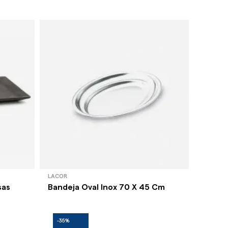
LACOR
BIDASOA
sas
Bandeja Oval Inox 70 X 45 Cm
Bandej
14,5 Cm
-35%
-35%