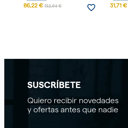
favorite_border
86,22 €
31,71 €
132,64 €
SUSCRÍBETE
Quiero recibir novedades
y ofertas antes que nadie