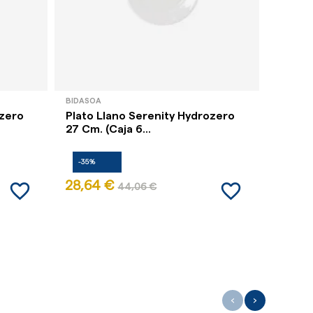
BIDASOA
BIDASOA
ozero
Plato Llano Serenity Hydrozero
Plato 
27 Cm. (Caja 6...
30 Cm. 
-35%
-35%
favorite_border
favorite_border
28,64 €
43,80
44,06 €
‹
›