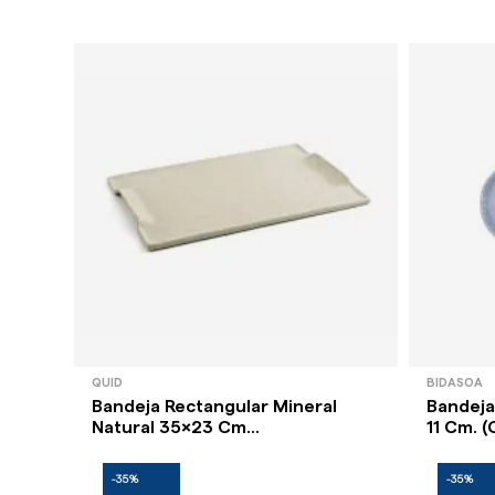
QUID
BIDASOA
Bandeja Rectangular Mineral
Bandeja
Natural 35x23 Cm...
11 Cm. (C
-35%
-35%