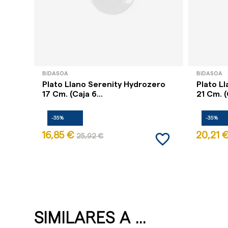
BIDASOA
BIDASOA
Plato Llano Serenity Hydrozero
Plato L
17 Cm. (Caja 6...
21 Cm. (
-35%
-35%
favorite_border
16,85 €
20,21 
25,92 €
SIMILARES A ...