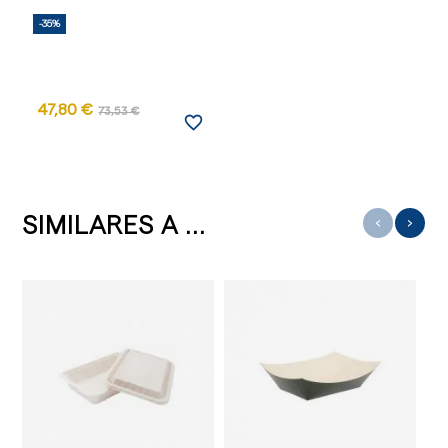
-35%
47,80 €
73,53 €
favorite_border
SIMILARES A ...
‹
›