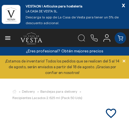
x
VESTAON l Artículos para hostelería
LA CASA DE VESTA SL.
Descarga la app de La Casa de Vesta para tener un 5% de
descuento adicional.

¿Eres profesional?
Obtén mejores precios
×
¡Estamos de inventario! Todos los pedidos que se realicen del 5 al 14
de agosto, serán enviados a partir del 18 de agosto. ¡Gracias por
confiar en nosotros!
Delivery
Bandejas para delivery
Recipientes Lacados 2.625 ml (Pack 50 Uds)
favorite_border