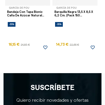
GARCÍA DE POU
GARCÍA DE POU
Bandeja Con Tapa Bionic
Barquilla Negra 13,5 X 8,5 X
Ta
Caña De Azúcar Natural...
6,2 Cm. (Pack 150...
Re
-35%
-35%
-
AG
16,15 €
14,73 €
24,85 €
22,66 €
favorite_border
favorite_border
SUSCRÍBETE
Quiero recibir novedades y ofertas