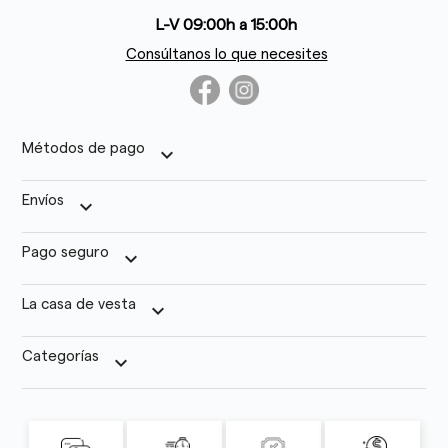
L-V 09:00h a 15:00h
Consúltanos lo que necesites
Métodos de pago
keyboard_arrow_down
Envíos
keyboard_arrow_down
Pago seguro
keyboard_arrow_down
La casa de vesta
keyboard_arrow_down
Categorías
keyboard_arrow_down