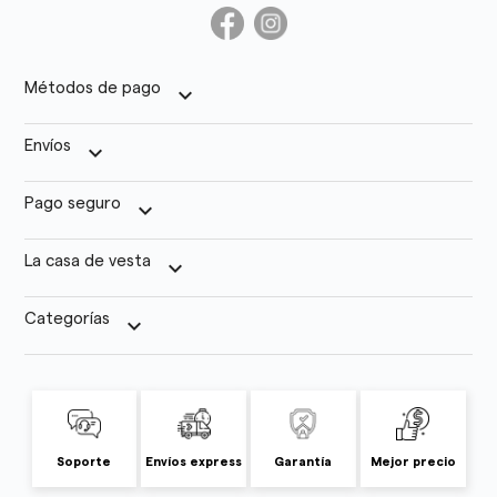
Métodos de pago
keyboard_arrow_down
Envíos
keyboard_arrow_down
Pago seguro
keyboard_arrow_down
La casa de vesta
keyboard_arrow_down
Categorías
keyboard_arrow_down
Soporte
Envíos express
Garantía
Mejor precio