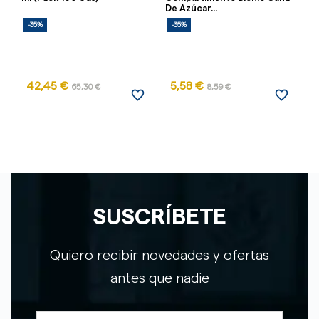
De Azúcar...
-35%
-35%
-
42,45 €
5,58 €
65,30 €
8,59 €
favorite_border
favorite_border
SUSCRÍBETE
Quiero recibir novedades y ofertas
antes que nadie