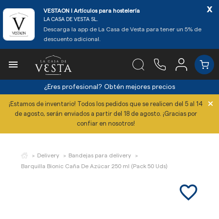
x
VESTAON l Artículos para hostelería
LA CASA DE VESTA SL.
Descarga la app de La Casa de Vesta para tener un 5% de
descuento adicional.

¿Eres profesional?
Obtén mejores precios
×
¡Estamos de inventario! Todos los pedidos que se realicen del 5 al 14
de agosto, serán enviados a partir del 18 de agosto. ¡Gracias por
confiar en nosotros!
Delivery
Bandejas para delivery
Barquilla Bionic Caña De Azúcar 250 ml (Pack 50 Uds)
favorite_border