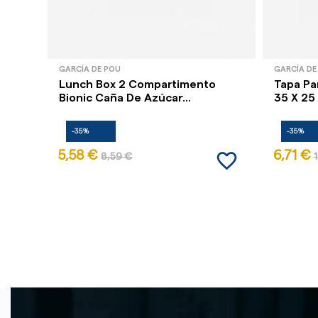
GARCÍA DE POU
GARCÍA DE
Lunch Box 2 Compartimento
Tapa Pa
Bionic Caña De Azúcar...
35 X 25 
-35%
-35%
favorite_border
5,58 €
6,71 €
8,59 €