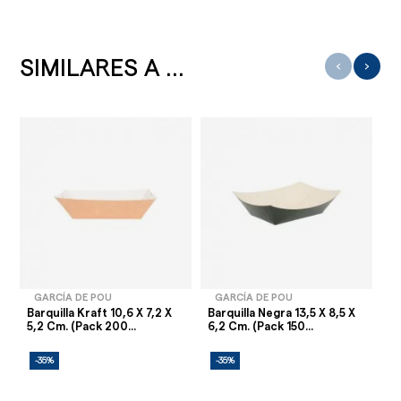
SIMILARES A ...
‹
›
GARCÍA DE POU
GARCÍA DE POU
Barquilla Kraft 10,6 X 7,2 X
Barquilla Negra 13,5 X 8,5 X
Re
5,2 Cm. (Pack 200...
6,2 Cm. (Pack 150...
Ta
-35%
-35%
-