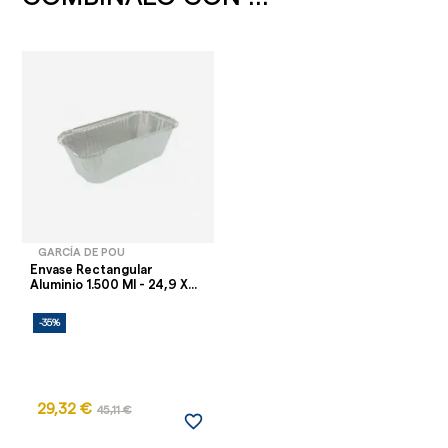
GARCÍA DE POU
Envase Rectangular
Aluminio 1.500 Ml - 24,9 X...
-35%
29,32 €
45,11 €
favorite_border