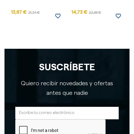
13,87 €
14,73 €
21,34 €
22,66 €
favorite_border
favorite_border
SUSCRÍBETE
Quiero recibir novedades y ofertas
antes que nadie