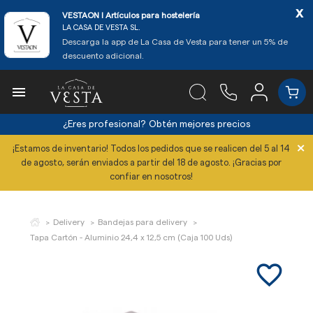
x
VESTAON l Artículos para hostelería
LA CASA DE VESTA SL.
Descarga la app de La Casa de Vesta para tener un 5% de
descuento adicional.

¿Eres profesional?
Obtén mejores precios
×
¡Estamos de inventario! Todos los pedidos que se realicen del 5 al 14
de agosto, serán enviados a partir del 18 de agosto. ¡Gracias por
confiar en nosotros!
Delivery
Bandejas para delivery
Tapa Cartón - Aluminio 24,4 x 12,5 cm (Caja 100 Uds)
favorite_border