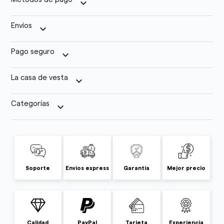
keyboard_arrow_down
Envíos
keyboard_arrow_down
Pago seguro
keyboard_arrow_down
La casa de vesta
keyboard_arrow_down
Categorías
keyboard_arrow_down
Soporte
Envíos express
Garantía
Mejor precio
Calidad
PayPal
Tarjeta
Experiencia