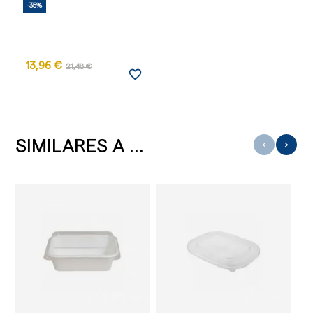
-35%
13,96 €
21,48 €
favorite_border
SIMILARES A ...
‹
›