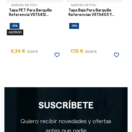
GARCÍA DE POU
GARCÍA DE POU
Tapa PET Para Barquilla
Tapa Baja Para Barquilla
Co
Referencia VST5412...
Referencias VST5403 Y...
Ca
22
-35%
-35%
-
AGOTADO
8,34 €
17,15 €
12,84 €
26,38 €
favorite_border
favorite_border
SUSCRÍBETE
Quiero recibir novedades y ofertas
antes que nadie