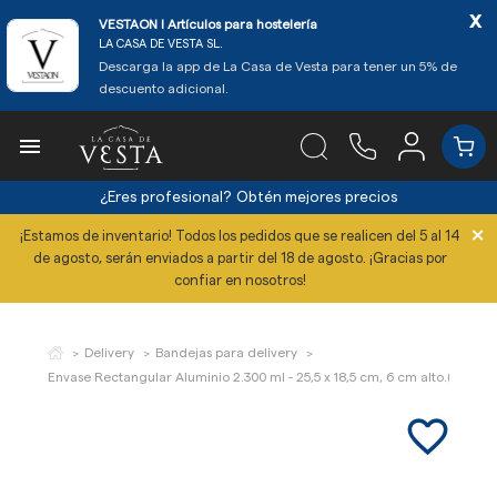
x
VESTAON l Artículos para hostelería
LA CASA DE VESTA SL.
Descarga la app de La Casa de Vesta para tener un 5% de
descuento adicional.

¿Eres profesional?
Obtén mejores precios
×
¡Estamos de inventario! Todos los pedidos que se realicen del 5 al 14
de agosto, serán enviados a partir del 18 de agosto. ¡Gracias por
confiar en nosotros!
Delivery
Bandejas para delivery
Envase Rectangular Aluminio 2.300 ml - 25,5 x 18,5 cm, 6 cm alto.(Caja 10
favorite_border