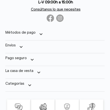
L-V 09:00h a 15:00h
Consúltanos lo que necesites
Métodos de pago
keyboard_arrow_down
Envíos
keyboard_arrow_down
Pago seguro
keyboard_arrow_down
La casa de vesta
keyboard_arrow_down
Categorías
keyboard_arrow_down