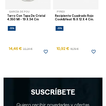
GARCÍA DE POU
PYREX
Tarro Con Tapa De Cristal
Recipiente Cuadrado Rojo
Re
4.350 Ml - 19 X 34 Cm
Cook&Heat 15 X 12 X 4 Cm.
Ta
27.
-35%
-35%
-
AG
14,46 €
10,92 €
1
22,24 €
16,79 €
favorite_border
favorite_border
SUSCRÍBETE
Quiero recibir novedades y ofertas