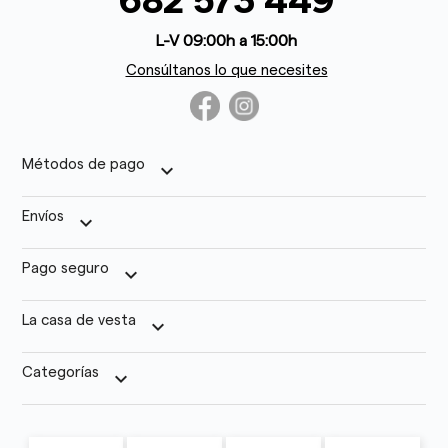
682 573 449
L-V 09:00h a 15:00h
Consúltanos lo que necesites
Métodos de pago
keyboard_arrow_down
Envíos
keyboard_arrow_down
Pago seguro
keyboard_arrow_down
La casa de vesta
keyboard_arrow_down
Categorías
keyboard_arrow_down