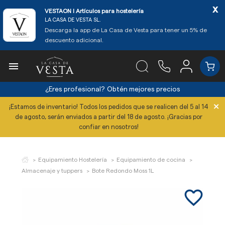
x
VESTAON l Artículos para hostelería
LA CASA DE VESTA SL.
Descarga la app de La Casa de Vesta para tener un 5% de
descuento adicional.

¿Eres profesional?
Obtén mejores precios
×
¡Estamos de inventario! Todos los pedidos que se realicen del 5 al 14
de agosto, serán enviados a partir del 18 de agosto. ¡Gracias por
confiar en nosotros!
Equipamiento Hostelería
Equipamiento de cocina
Almacenaje y tuppers
Bote Redondo Moss 1L
favorite_border