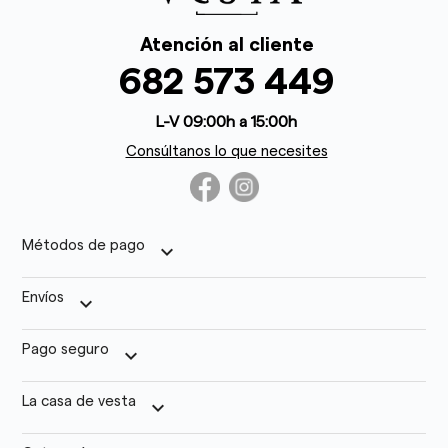
Atención al cliente
682 573 449
L-V 09:00h a 15:00h
Consúltanos lo que necesites
Métodos de pago
keyboard_arrow_down
Envíos
keyboard_arrow_down
Pago seguro
keyboard_arrow_down
La casa de vesta
keyboard_arrow_down