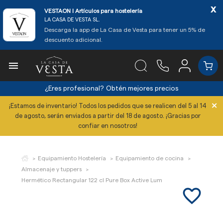
x
VESTAON l Artículos para hostelería
LA CASA DE VESTA SL.
Descarga la app de La Casa de Vesta para tener un 5% de
descuento adicional.

¿Eres profesional?
Obtén mejores precios
×
¡Estamos de inventario! Todos los pedidos que se realicen del 5 al 14
de agosto, serán enviados a partir del 18 de agosto. ¡Gracias por
confiar en nosotros!
Equipamiento Hostelería
Equipamiento de cocina
Almacenaje y tuppers
Hermético Rectangular 122 cl Pure Box Active Lum
favorite_border