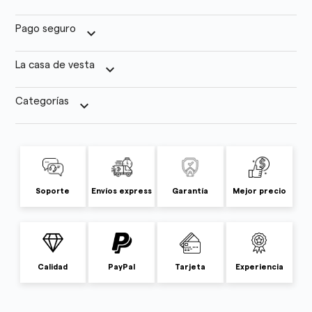
Pago seguro
keyboard_arrow_down
La casa de vesta
keyboard_arrow_down
Categorías
keyboard_arrow_down
Soporte
Envíos express
Garantía
Mejor precio
Calidad
PayPal
Tarjeta
Experiencia