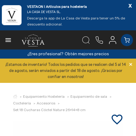
x
VESTAON l Artículos para hostelería
LA CASA DE VESTA SL.
Descarga la app de La Casa de Vesta para tener un 5% de
descuento adicional.

¿Eres profesional?
Obtén mejores precios
×
¡Estamos de inventario! Todos los pedidos que se realicen del 5 al 14
de agosto, serán enviados a partir del 18 de agosto. ¡Gracias por
confiar en nosotros!
Equipamiento Hostelería
Equipamiento de sala
Coctelería
Accesorios
Set 18 Cucharas Cóctel Nature 26x14x8 cm
favorite_border