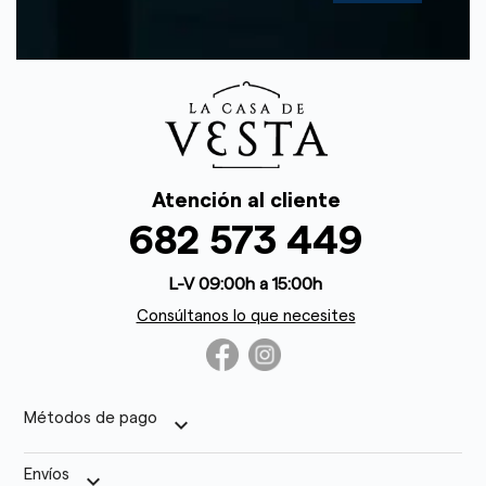
Atención al cliente
682 573 449
L-V 09:00h a 15:00h
Consúltanos lo que necesites
Métodos de pago
keyboard_arrow_down
Envíos
keyboard_arrow_down