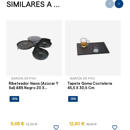
SIMILARES A ...
‹
›
GARCÍA DE POU
GARCÍA DE POU
Ribeteador Vasos (azúcar Y
Tapete Goma Coctelería
Se
Sal) ABS Negro 20 X...
45,5 X 30,5 Cm
-35%
-35%
-
8,68 €
12,60 €
13,35 €
19,38 €
favorite_border
favorite_border