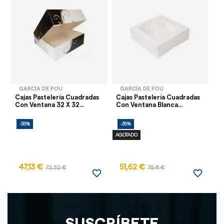
GARCÍA DE POU
GARCÍA DE POU
Cajas Pastelería Cuadradas
Cajas Pastelería Cuadradas
Ca
Con Ventana 32 X 32...
Con Ventana Blanca...
Ve
32
-35%
-35%
-
AGOTADO
47,13 €
51,62 €
5
72,52 €
79,41 €
favorite_border
favorite_border