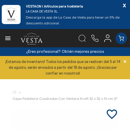
x
VESTAON l Artículos para hostelería
LA CASA DE VESTA SL.
Descarga la app de La Casa de Vesta para tener un 5% de
descuento adicional.

¿Eres profesional?
Obtén mejores precios
×
¡Estamos de inventario! Todos los pedidos que se realicen del 5 al 14
de agosto, serán enviados a partir del 18 de agosto. ¡Gracias por
confiar en nosotros!
Cajas Pastelería Cuadradas Con Ventana Kraft 32 x 32 x 10 cm (Pack 50 U
favorite_border