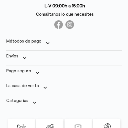
L-V 09:00h a 15:00h
Consúltanos lo que necesites
Métodos de pago
keyboard_arrow_down
Envíos
keyboard_arrow_down
Pago seguro
keyboard_arrow_down
La casa de vesta
keyboard_arrow_down
Categorías
keyboard_arrow_down