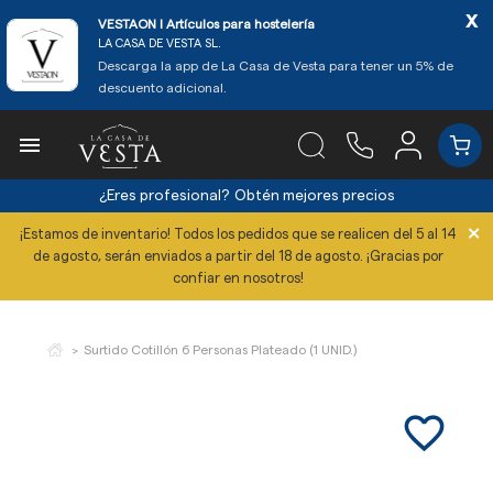
x
VESTAON l Artículos para hostelería
LA CASA DE VESTA SL.
Descarga la app de La Casa de Vesta para tener un 5% de
descuento adicional.

¿Eres profesional?
Obtén mejores precios
×
¡Estamos de inventario! Todos los pedidos que se realicen del 5 al 14
de agosto, serán enviados a partir del 18 de agosto. ¡Gracias por
confiar en nosotros!
Surtido Cotillón 6 Personas Plateado (1 UNID.)
favorite_border