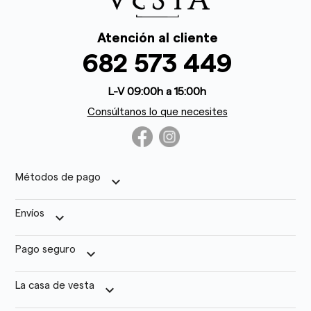
Atención al cliente
682 573 449
L-V 09:00h a 15:00h
Consúltanos lo que necesites
Métodos de pago
keyboard_arrow_down
Envíos
keyboard_arrow_down
Pago seguro
keyboard_arrow_down
La casa de vesta
keyboard_arrow_down