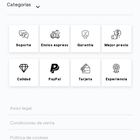
Categorías
keyboard_arrow_down
Soporte
Envíos express
Garantía
Mejor precio
Calidad
PayPal
Tarjeta
Experiencia
Aviso legal
Condiciones de venta
Política de cookies