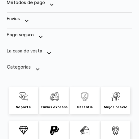
Métodos de pago
keyboard_arrow_down
Envíos
keyboard_arrow_down
Pago seguro
keyboard_arrow_down
La casa de vesta
keyboard_arrow_down
Categorías
keyboard_arrow_down
Soporte
Envíos express
Garantía
Mejor precio