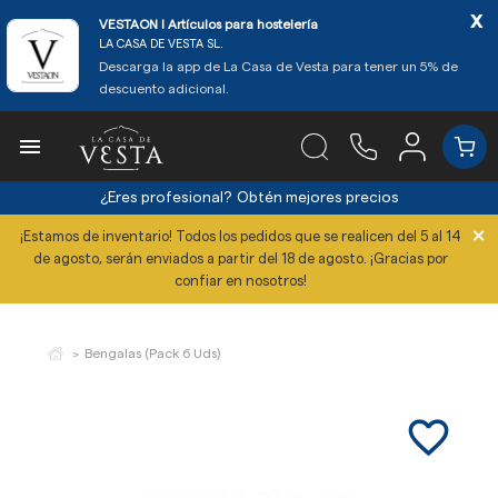
x
VESTAON l Artículos para hostelería
LA CASA DE VESTA SL.
Descarga la app de La Casa de Vesta para tener un 5% de
descuento adicional.

¿Eres profesional?
Obtén mejores precios
×
¡Estamos de inventario! Todos los pedidos que se realicen del 5 al 14
de agosto, serán enviados a partir del 18 de agosto. ¡Gracias por
confiar en nosotros!
Bengalas (Pack 6 Uds)
favorite_border