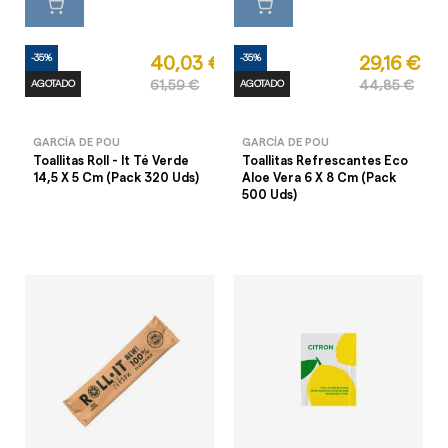
-35%
-35%
40,03 €
29,16 €
AGOTADO
61,59 €
AGOTADO
44,85 €
GARCÍA DE POU
GARCÍA DE POU
Toallitas Roll - It Té Verde
Toallitas Refrescantes Eco
14,5 X 5 Cm (Pack 320 Uds)
Aloe Vera 6 X 8 Cm (Pack
500 Uds)