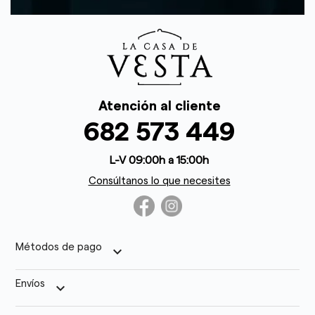
Atención al cliente
682 573 449
L-V 09:00h a 15:00h
Consúltanos lo que necesites
Métodos de pago
keyboard_arrow_down
Envíos
keyboard_arrow_down