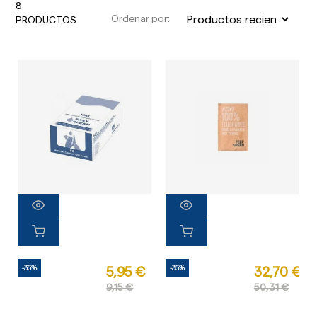
8
Ordenar por:
PRODUCTOS
-35%
-35%
5,95 €
32,70 €
9,15 €
50,31 €