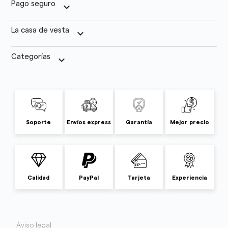
Pago seguro
keyboard_arrow_down
La casa de vesta
keyboard_arrow_down
Categorías
keyboard_arrow_down
Soporte
Envíos express
Garantía
Mejor precio
Calidad
PayPal
Tarjeta
Experiencia
Aviso legal