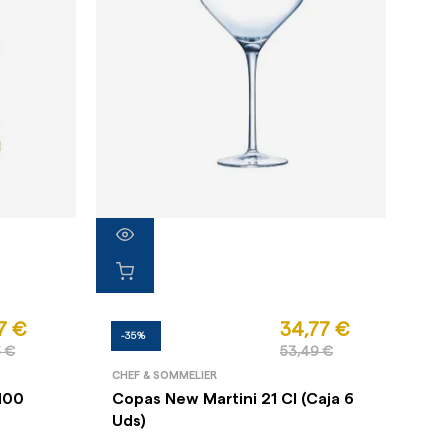
7 €
34,77 €
-35%
6 €
53,49 €
CHEF & SOMMELIER
 100
Copas New Martini 21 Cl (Caja 6
Uds)