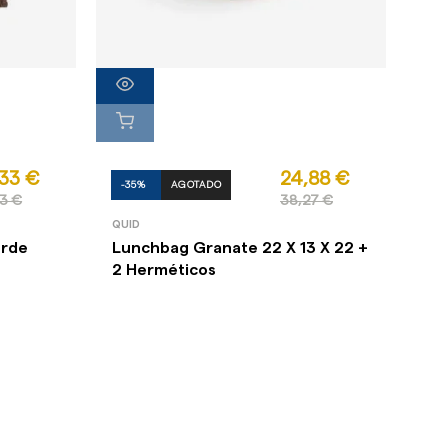
33 €
24,88 €
-35%
AGOTADO
3 €
38,27 €
QUID
orde
Lunchbag Granate 22 X 13 X 22 +
2 Herméticos