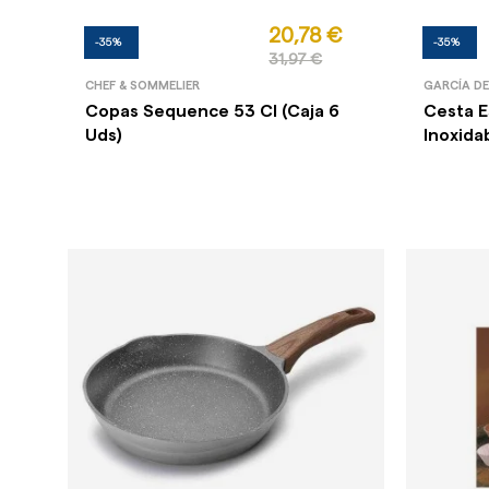
20,78 €
-35%
-35%
31,97 €
CHEF & SOMMELIER
GARCÍA D
Copas Sequence 53 Cl (Caja 6
Cesta E
Uds)
Inoxida