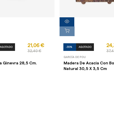
21,06 €
24,
AGOTADO
-35%
AGOTADO
32,40 €
37,4
GARCÍA DE POU
 Ginevra 28,5 Cm.
Madera De Acacia Con B
Natural 30,5 X 3,5 Cm