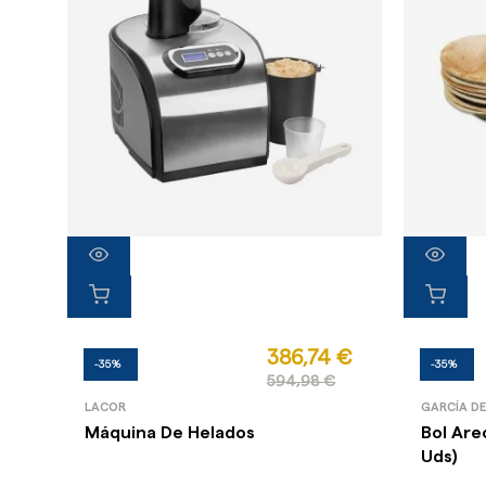
386,74 €
-35%
-35%
594,98 €
LACOR
GARCÍA D
Máquina De Helados
Bol Are
Uds)