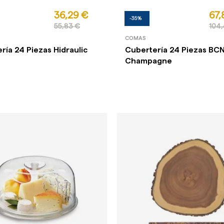
36,29 €
67,
-35%
55,83 €
104
COMAS
ría 24 Piezas Hidraulic
Cubertería 24 Piezas BC
Champagne