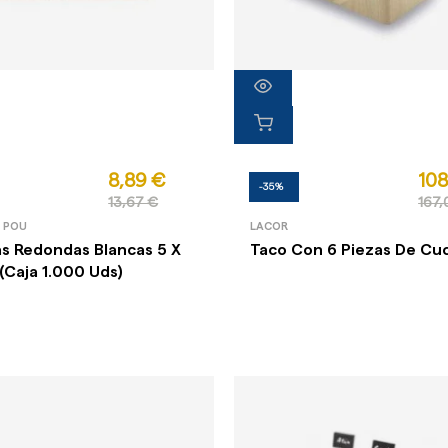
8,89 €
108
-35%
13,67 €
167,
E POU
LACOR
s Redondas Blancas 5 X
Taco Con 6 Piezas De Cuc
(Caja 1.000 Uds)