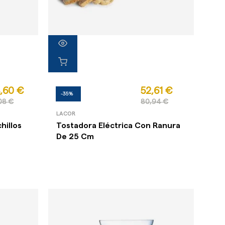
,60 €
52,61 €
-35%
08 €
80,94 €
LACOR
hillos
Tostadora Eléctrica Con Ranura
De 25 Cm