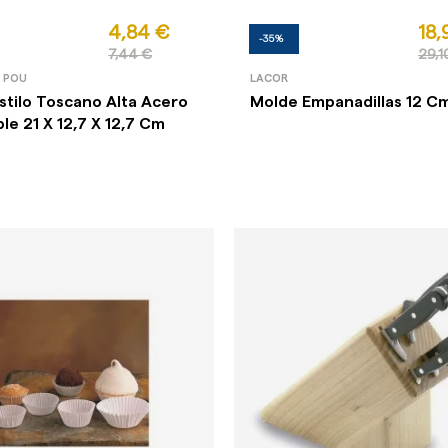
4,84 €
18,
-35%
7,44 €
29,1
E POU
LACOR
stilo Toscano Alta Acero
Molde Empanadillas 12 C
ble 21 X 12,7 X 12,7 Cm