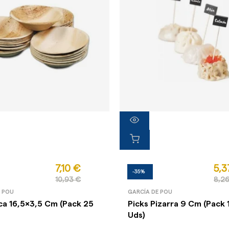
7,10 €
5,3
-35%
10,93 €
8,2
E POU
GARCÍA DE POU
ca 16,5x3,5 Cm (Pack 25
Picks Pizarra 9 Cm (Pack
Uds)