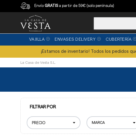
Compra con garantía
Envío
GRATIS
a partir de 59€ (solo península)
VAJILLA
ENVASES DELIVERY
CUBERTERÍA
¡Estamos de inventario! Todos los pedidos que 
La Casa de Vesta S.L.
FILTRAR POR
PRECIO