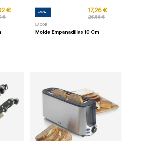
92 €
17,26 €
-35%
0 €
26,56 €
LACOR
m
Molde Empanadillas 10 Cm