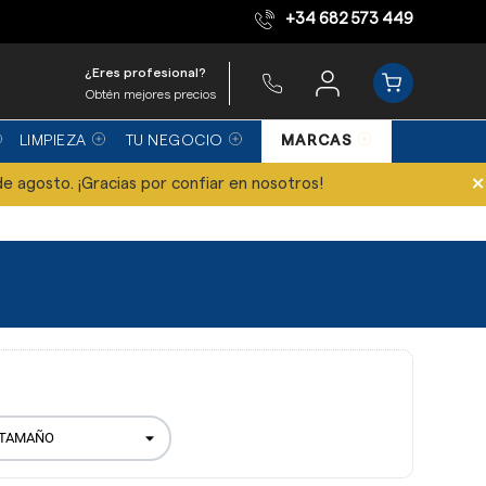
+34 682 573 449
Equipo de expertos
¿Eres profesional?
Obtén mejores precios
LIMPIEZA
TU NEGOCIO
MARCAS
×
de agosto. ¡Gracias por confiar en nosotros!