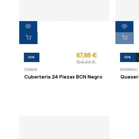
67,88 €
-35%
-35%
104,44 €
COMAS
BORMIOLI
Cubertería 24 Piezas BCN Negro
Quesera