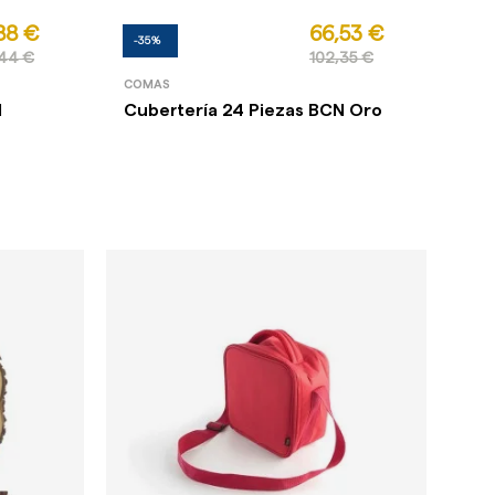
88 €
66,53 €
-35%
,44 €
102,35 €
COMAS
N
Cubertería 24 Piezas BCN Oro